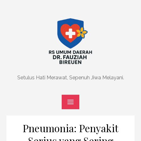
Skip
to
content
Setulus Hati Merawat, Sepenuh Jiwa Melayani.
Pneumonia: Penyakit
Serius yang Sering