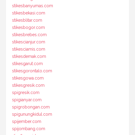
stikesbanyumas.com
stikesbekasi.com
stikesblitar.com
stikesbogor.com
stikesbrebes.com
stikescianjur.com
stikesciamis.com
stikesdemak.com
stikesgarut.com
stikesgorontalo.com
stikesgowa.com
stikesgresik.com
spigresik.com
spigianyar.com
spigrobongan.com
spigunungkidul.com
spijember.com
spijombang.com