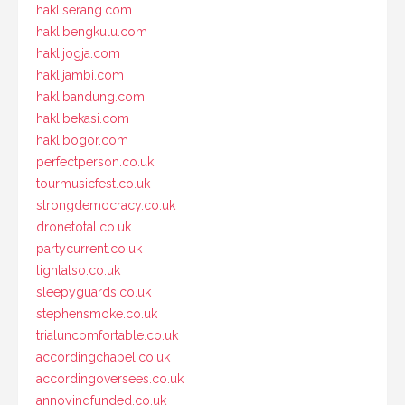
hakliserang.com
haklibengkulu.com
haklijogja.com
haklijambi.com
haklibandung.com
haklibekasi.com
haklibogor.com
perfectperson.co.uk
tourmusicfest.co.uk
strongdemocracy.co.uk
dronetotal.co.uk
partycurrent.co.uk
lightalso.co.uk
sleepyguards.co.uk
stephensmoke.co.uk
trialuncomfortable.co.uk
accordingchapel.co.uk
accordingoversees.co.uk
annoyingfunded.co.uk