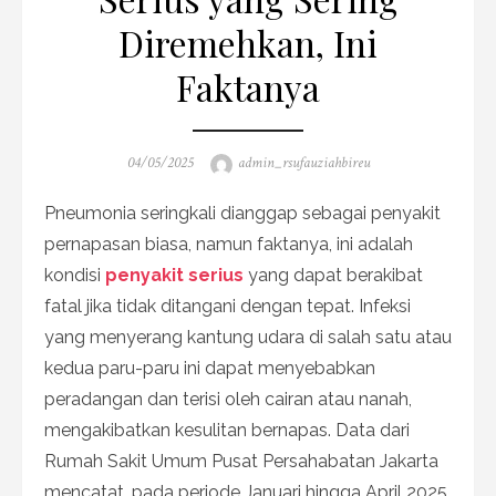
Diremehkan, Ini
Faktanya
Posted
Author
04/05/2025
admin_rsufauziahbireu
on
Pneumonia seringkali dianggap sebagai penyakit
pernapasan biasa, namun faktanya, ini adalah
kondisi
penyakit serius
yang dapat berakibat
fatal jika tidak ditangani dengan tepat. Infeksi
yang menyerang kantung udara di salah satu atau
kedua paru-paru ini dapat menyebabkan
peradangan dan terisi oleh cairan atau nanah,
mengakibatkan kesulitan bernapas. Data dari
Rumah Sakit Umum Pusat Persahabatan Jakarta
mencatat, pada periode Januari hingga April 2025,