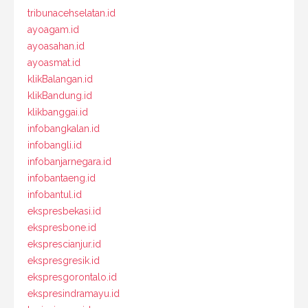
tribunacehselatan.id
ayoagam.id
ayoasahan.id
ayoasmat.id
klikBalangan.id
klikBandung.id
klikbanggai.id
infobangkalan.id
infobangli.id
infobanjarnegara.id
infobantaeng.id
infobantul.id
ekspresbekasi.id
ekspresbone.id
eksprescianjur.id
ekspresgresik.id
ekspresgorontalo.id
ekspresindramayu.id