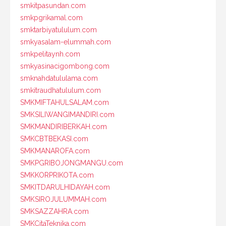
smkitpasundan.com
smkpgrikamal.com
smktarbiyatululum.com
smkyasalam-elummah.com
smkpelitaynh.com
smkyasinacigombong.com
smknahdatululama.com
smkitraudhatululum.com
SMKMIFTAHULSALAM.com
SMKSILIWANGIMANDIRI.com
SMKMANDIRIBERKAH.com
SMKCBTBEKASI.com
SMKMANAROFA.com
SMKPGRIBOJONGMANGU.com
SMKKORPRIKOTA.com
SMKITDARULHIDAYAH.com
SMKSIROJULUMMAH.com
SMKSAZZAHRA.com
SMKCitaTeknika.com