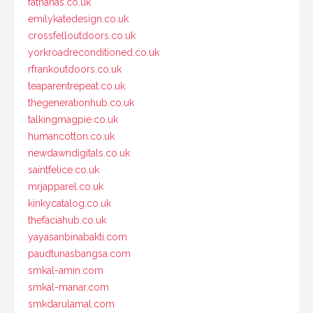
fatnanas.co.uk
emilykatedesign.co.uk
crossfelloutdoors.co.uk
yorkroadreconditioned.co.uk
rfrankoutdoors.co.uk
teaparentrepeat.co.uk
thegenerationhub.co.uk
talkingmagpie.co.uk
humancotton.co.uk
newdawndigitals.co.uk
saintfelice.co.uk
mrjapparel.co.uk
kinkycatalog.co.uk
thefaciahub.co.uk
yayasanbinabakti.com
paudtunasbangsa.com
smkal-amin.com
smkal-manar.com
smkdarulamal.com