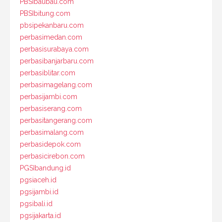
PBSIbaubau.com
PBSIbitung.com
pbsipekanbaru.com
perbasimedan.com
perbasisurabaya.com
perbasibanjarbaru.com
perbasiblitar.com
perbasimagelang.com
perbasijambi.com
perbasiserang.com
perbasitangerang.com
perbasimalang.com
perbasidepok.com
perbasicirebon.com
PGSIbandung.id
pgsiaceh.id
pgsijambi.id
pgsibali.id
pgsijakarta.id