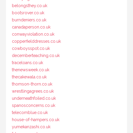
belongsthey.co.uk
bootsrover.co.uk
burndeniers.co.uk
canadaperson.co.uk
conwayviolation.co.uk
copperfielddresses.co.uk
cowboysspot.co.uk
decemberteaching.co.uk
traceloans.co.uk
thenewsweek.co.uk
thecakewala.co.uk
thomson-thorn.co.uk
wrestlingagrees.co.uk
underneathfoiled.co.uk
spanosconcerns.co.uk
telecomblue.co.uk
house-of-hampers.co.uk
yumekanzashi.co.uk