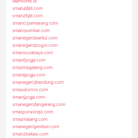
dianflores.id
sman48jkt.com
sman26jkt.com
sman03semarang.com
sman1sumbar.com
smanegeri1bantul.com
smanegeri1bogor.com
sman1surabaya.com
sman6jogja.com
sma1magelang.com
sman9jogja.com
smanegeri3bandung.com
smasutomo1.com
sman5jogja.com
smanegeri1tangerang.com
sma1purworejo.com
sma1malang.com
smanegeri1jember.com
sman2bekasi.com