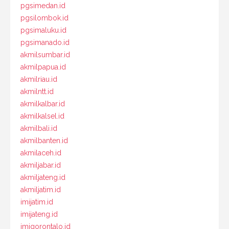
pgsimedan.id
pgsilombok.id
pgsimaluku.id
pgsimanado.id
akmilsumbar.id
akmilpapua.id
akmilriau.id
akmilntt.id
akmilkalbar.id
akmilkalsel.id
akmilbali.id
akmilbanten.id
akmilaceh.id
akmiljabar.id
akmiljateng.id
akmiljatim.id
imijatim.id
imijateng.id
imigorontalo.id