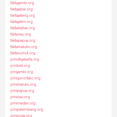
faktajambi.org
faktajabar.org
faktajateng.org
faktajatim.org
faktakalbar.org
faktariau.org
faktapapua.org
faktamaluku.org
faktasumut.org
pmidkijakarta.org
pmibali.org
pmijambi.org
pmigorontalo.org
pmimaluku.org
pmipapua.org
pmiriau.org
pmimedan.org
pmipalembang.org
pmijogja.org