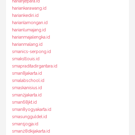
harianjepara.id
hariankarawang.id
hariankediri.id
harianlamongan.id
harianlumajang.id
harianmajalengka.id
harianmalang.id
smanics-serpong.id
smakstlouis.id
smapraditadirgantara.id
sman8jakarta.id
smalabschool.id
smaskanisius.id
sman2jakarta.id
sman68jkt.id
sman8yogyakarta.id
smasungguldel.id
sman1jogja.id
sman28dkijakarta.id