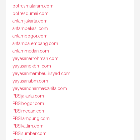
polresmataram.com
polresdumai.com
antamjakarta.com
antambekasi.com
antambogor.com
antampalembang.com
antammedan.com
yayasanarrohmah.com
yayasanpkbm.com
yayasanmambaulirsyad.com
yayasanabm.com
yayasandharmawanita.com
PBSIjakarta.com
PBSIbogor.com
PBSImedan.com
PBSIlampung.com
PBSIkaltim.com
PBSIsumbar.com