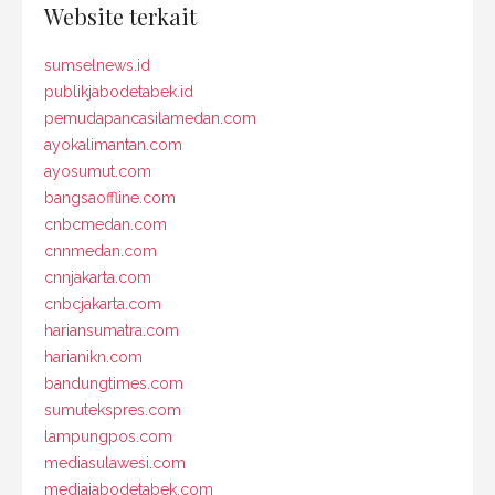
Website terkait
sumselnews.id
publikjabodetabek.id
pemudapancasilamedan.com
ayokalimantan.com
ayosumut.com
bangsaoffline.com
cnbcmedan.com
cnnmedan.com
cnnjakarta.com
cnbcjakarta.com
hariansumatra.com
harianikn.com
bandungtimes.com
sumutekspres.com
lampungpos.com
mediasulawesi.com
mediajabodetabek.com