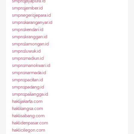
smpn1jayapura.id
smpn1jember.id
smpnegeri1jepara.id
smpn1karanganyar.id
smpn1kendari.id
smpn1kranggan.id
smpn1lamongan.id
smpn1luwuk.id
smpn1madiun.id
smpn1manokwari.id
smpn1narmada.id
smpn1pacitan.id
smpn1padang.id
smpn1pailangga.id
haklijakarta.com
haklilangsa.com
haklisabang.com
haklidenpasar.com
haklicilegon.com