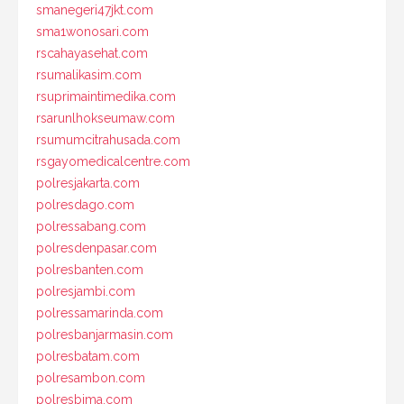
smanegeri47jkt.com
sma1wonosari.com
rscahayasehat.com
rsumalikasim.com
rsuprimaintimedika.com
rsarunlhokseumaw.com
rsumumcitrahusada.com
rsgayomedicalcentre.com
polresjakarta.com
polresdago.com
polressabang.com
polresdenpasar.com
polresbanten.com
polresjambi.com
polressamarinda.com
polresbanjarmasin.com
polresbatam.com
polresambon.com
polresbima.com