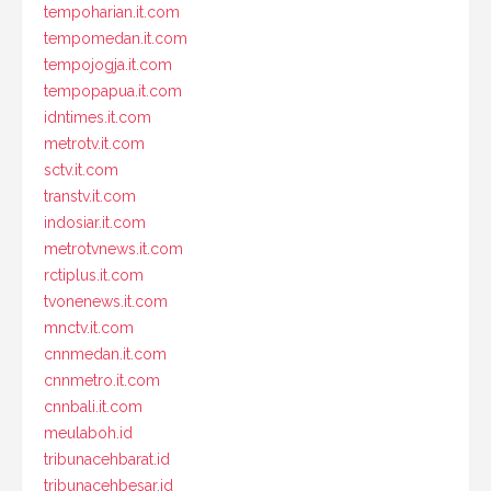
tempoharian.it.com
tempomedan.it.com
tempojogja.it.com
tempopapua.it.com
idntimes.it.com
metrotv.it.com
sctv.it.com
transtv.it.com
indosiar.it.com
metrotvnews.it.com
rctiplus.it.com
tvonenews.it.com
mnctv.it.com
cnnmedan.it.com
cnnmetro.it.com
cnnbali.it.com
meulaboh.id
tribunacehbarat.id
tribunacehbesar.id