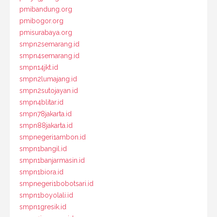
pmibandung.org
pmibogor.org
pmisurabaya.org
smpn2semarang.id
smpn4semarang.id
smpn14jkt.id
smpn2lumajang.id
smpn2sutojayan.id
smpn4blitar.id
smpn78jakarta.id
smpn88jakarta.id
smpnegeri1ambon.id
smpn1bangil.id
smpn1banjarmasin.id
smpn1biora.id
smpnegeri1bobotsari.id
smpn1boyolali.id
smpn1gresik.id