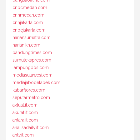
bangsaoffline.com
cnbcmedan.com
cnnmedan.com
cnnjakarta.com
cnbcjakarta.com
hariansumatra.com
harianikn.com
bandungtimes.com
sumutekspres.com
lampungpos.com
mediasulawesi.com
mediajabodetabek.com
kabarflores.com
seputarmetro.com
aktual.it.com
akurat.it.com
antara.it.com
analisadaily.it.com
antv.it.com