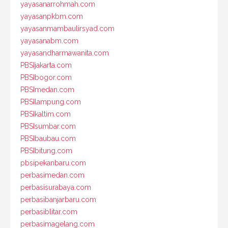
yayasanarrohmah.com
yayasanpkbm.com
yayasanmambaulirsyad.com
yayasanabm.com
yayasandharmawanita.com
PBSIjakarta.com
PBSIbogor.com
PBSImedan.com
PBSIlampung.com
PBSIkaltim.com
PBSIsumbar.com
PBSIbaubau.com
PBSIbitung.com
pbsipekanbaru.com
perbasimedan.com
perbasisurabaya.com
perbasibanjarbaru.com
perbasiblitar.com
perbasimagelang.com