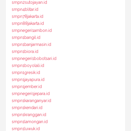
smpn2sutojayan.id
smpn4blitar.id
smpn78jakarta.id
smpn88jakarta.id
smpnegeri1ambon.id
smpn1bangil.id
smpn1banjarmasin.id
smpn1biora.id
smpnegeri1bobotsari.id
smpn1boyolali.id
smpn1gresik.id
smpn1jayapura.id
smpn1jember.id
smpnegeri1jepara.id
smpn1karanganyar.id
smpn1kendari.id
smpn1kranggan.id
smpn1lamongan.id
smpn1luwuk.id