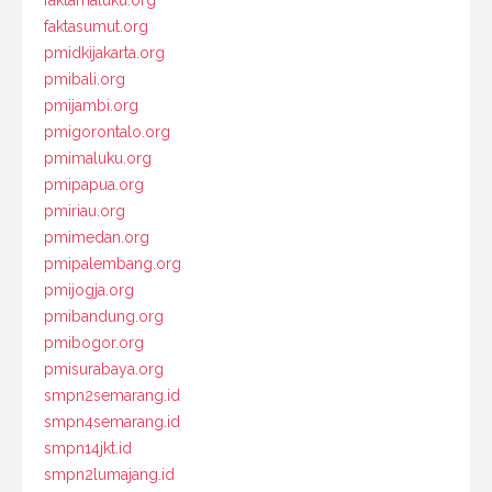
faktamaluku.org
faktasumut.org
pmidkijakarta.org
pmibali.org
pmijambi.org
pmigorontalo.org
pmimaluku.org
pmipapua.org
pmiriau.org
pmimedan.org
pmipalembang.org
pmijogja.org
pmibandung.org
pmibogor.org
pmisurabaya.org
smpn2semarang.id
smpn4semarang.id
smpn14jkt.id
smpn2lumajang.id