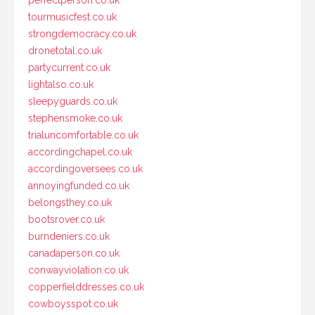
perfectperson.co.uk
tourmusicfest.co.uk
strongdemocracy.co.uk
dronetotal.co.uk
partycurrent.co.uk
lightalso.co.uk
sleepyguards.co.uk
stephensmoke.co.uk
trialuncomfortable.co.uk
accordingchapel.co.uk
accordingoversees.co.uk
annoyingfunded.co.uk
belongsthey.co.uk
bootsrover.co.uk
burndeniers.co.uk
canadaperson.co.uk
conwayviolation.co.uk
copperfielddresses.co.uk
cowboysspot.co.uk