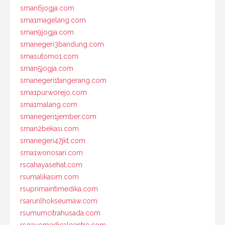
sman6jogja.com
sma1magelang.com
sman9jogja.com
smanegeri3bandung.com
smasutomo1.com
sman5jogja.com
smanegeri1tangerang.com
sma1purworejo.com
sma1malang.com
smanegeri1jember.com
sman2bekasi.com
smanegeri47jkt.com
sma1wonosari.com
rscahayasehat.com
rsumalikasim.com
rsuprimaintimedika.com
rsarunlhokseumaw.com
rsumumcitrahusada.com