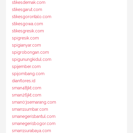
stikesdemak.com
stikesgarut.com
stikesgorontalo.com
stikesgowa.com
stikesgresik.com
spigresik.com
spigianyar.com
spigrobongan.com
spigunungkidul.com
spijember.com
spijombang.com
dianflores.id
sman48jkt.com
sman26jkt.com
sman03semarang.com
sman1sumbar.com
smanegeri1bantul.com
smanegeri1bogor.com
sman1surabaya.com