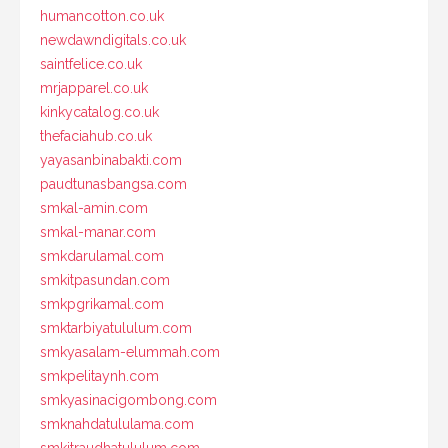
humancotton.co.uk
newdawndigitals.co.uk
saintfelice.co.uk
mrjapparel.co.uk
kinkycatalog.co.uk
thefaciahub.co.uk
yayasanbinabakti.com
paudtunasbangsa.com
smkal-amin.com
smkal-manar.com
smkdarulamal.com
smkitpasundan.com
smkpgrikamal.com
smktarbiyatululum.com
smkyasalam-elummah.com
smkpelitaynh.com
smkyasinacigombong.com
smknahdatululama.com