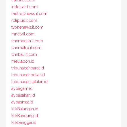
transtv.it.com
indosiar.it.com
metrotvnews.it.com
rctiplus.it.com
tvonenews.it.com
mnctv.it.com
cnnmedan.it.com
cnnmetro.it.com
cnnbali.it.com
meulaboh.id
tribunacehbarat.id
tribunacehbesar.id
tribunacehselatan.id
ayoagam.id
ayoasahan.id
ayoasmat.id
klikBalangan.id
klikBandung.id
klikbanggai.id