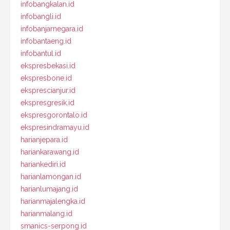
infobangkalan.id
infobangli.id
infobanjarnegara.id
infobantaeng.id
infobantul.id
ekspresbekasi.id
ekspresbone.id
eksprescianjur.id
ekspresgresik.id
ekspresgorontalo.id
ekspresindramayu.id
harianjepara.id
hariankarawang.id
hariankediri.id
harianlamongan.id
harianlumajang.id
harianmajalengka.id
harianmalang.id
smanics-serpong.id