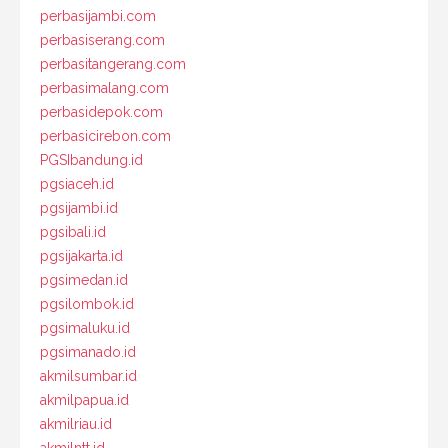
perbasijambi.com
perbasiserang.com
perbasitangerang.com
perbasimalang.com
perbasidepok.com
perbasicirebon.com
PGSIbandung.id
pgsiaceh.id
pgsijambi.id
pgsibali.id
pgsijakarta.id
pgsimedan.id
pgsilombok.id
pgsimaluku.id
pgsimanado.id
akmilsumbar.id
akmilpapua.id
akmilriau.id