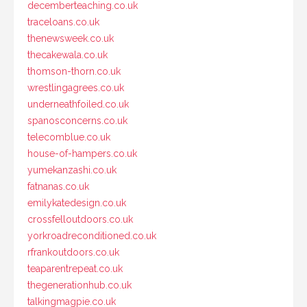
decemberteaching.co.uk
traceloans.co.uk
thenewsweek.co.uk
thecakewala.co.uk
thomson-thorn.co.uk
wrestlingagrees.co.uk
underneathfoiled.co.uk
spanosconcerns.co.uk
telecomblue.co.uk
house-of-hampers.co.uk
yumekanzashi.co.uk
fatnanas.co.uk
emilykatedesign.co.uk
crossfelloutdoors.co.uk
yorkroadreconditioned.co.uk
rfrankoutdoors.co.uk
teaparentrepeat.co.uk
thegenerationhub.co.uk
talkingmagpie.co.uk