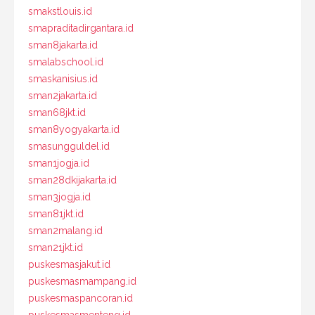
smakstlouis.id
smapraditadirgantara.id
sman8jakarta.id
smalabschool.id
smaskanisius.id
sman2jakarta.id
sman68jkt.id
sman8yogyakarta.id
smasungguldel.id
sman1jogja.id
sman28dkijakarta.id
sman3jogja.id
sman81jkt.id
sman2malang.id
sman21jkt.id
puskesmasjakut.id
puskesmasmampang.id
puskesmaspancoran.id