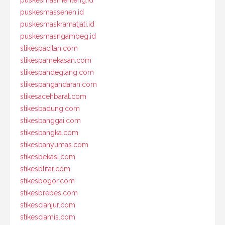
puskesmasmenteng.id
puskesmassenen.id
puskesmaskramatjati.id
puskesmasngambeg.id
stikespacitan.com
stikespamekasan.com
stikespandeglang.com
stikespangandaran.com
stikesacehbarat.com
stikesbadung.com
stikesbanggai.com
stikesbangka.com
stikesbanyumas.com
stikesbekasi.com
stikesblitar.com
stikesbogor.com
stikesbrebes.com
stikescianjur.com
stikesciamis.com