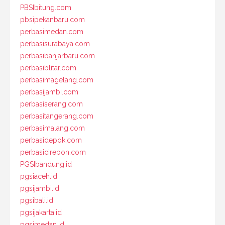
PBSIbitung.com
pbsipekanbaru.com
perbasimedan.com
perbasisurabaya.com
perbasibanjarbaru.com
perbasiblitar.com
perbasimagelang.com
perbasijambi.com
perbasiserang.com
perbasitangerang.com
perbasimalang.com
perbasidepok.com
perbasicirebon.com
PGSIbandung.id
pgsiaceh.id
pgsijambi.id
pgsibali.id
pgsijakarta.id
pgsimedan.id