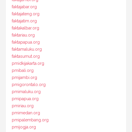
faktajabar.org
faktajateng.org
faktajatim.org
faktakalbar.org
faktariau.org
faktapapua.org
faktamaluku.org
faktasumut.org
pmidkijakarta.org
pmibali.org
pmijambi.org
pmigorontalo.org
pmimaluku.org
pmipapua.org
pmiriau.org
pmimedan.org
pmipalembang.org
pmijogja.org