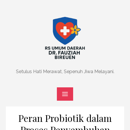
Skip
to
content
Setulus Hati Merawat, Sepenuh Jiwa Melayani.
Peran Probiotik dalam
Proses Penyembuhan