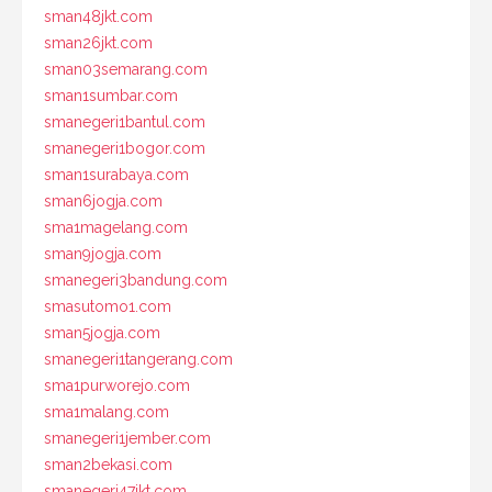
sman48jkt.com
sman26jkt.com
sman03semarang.com
sman1sumbar.com
smanegeri1bantul.com
smanegeri1bogor.com
sman1surabaya.com
sman6jogja.com
sma1magelang.com
sman9jogja.com
smanegeri3bandung.com
smasutomo1.com
sman5jogja.com
smanegeri1tangerang.com
sma1purworejo.com
sma1malang.com
smanegeri1jember.com
sman2bekasi.com
smanegeri47jkt.com