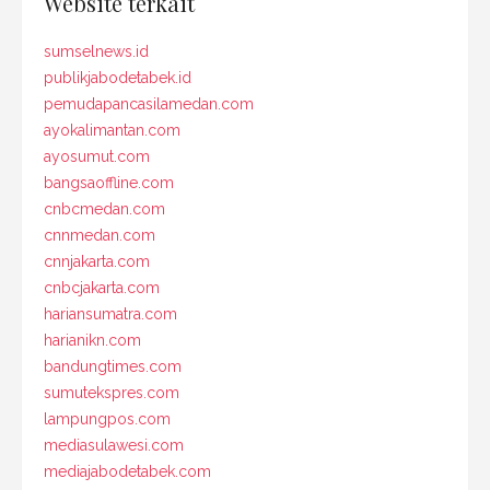
Website terkait
sumselnews.id
publikjabodetabek.id
pemudapancasilamedan.com
ayokalimantan.com
ayosumut.com
bangsaoffline.com
cnbcmedan.com
cnnmedan.com
cnnjakarta.com
cnbcjakarta.com
hariansumatra.com
harianikn.com
bandungtimes.com
sumutekspres.com
lampungpos.com
mediasulawesi.com
mediajabodetabek.com