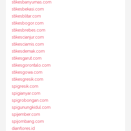
stikesbanyumas.com
stikesbekasi.com
stikesblitar.com
stikesbogor.com
stikesbrebes.com
stikescianjur.com
stikesciamis.com
stikesdemak.com
stikesgarut.com
stikesgorontalo.com
stikesgowa.com
stikesgresik.com
spigresik.com
spigianyar.com
spigrobongan.com
spigunungkidul.com
spijember.com
spijombang.com
dianflores.id