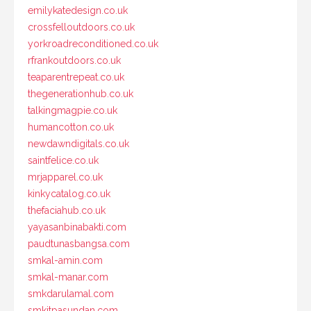
emilykatedesign.co.uk
crossfelloutdoors.co.uk
yorkroadreconditioned.co.uk
rfrankoutdoors.co.uk
teaparentrepeat.co.uk
thegenerationhub.co.uk
talkingmagpie.co.uk
humancotton.co.uk
newdawndigitals.co.uk
saintfelice.co.uk
mrjapparel.co.uk
kinkycatalog.co.uk
thefaciahub.co.uk
yayasanbinabakti.com
paudtunasbangsa.com
smkal-amin.com
smkal-manar.com
smkdarulamal.com
smkitpasundan.com