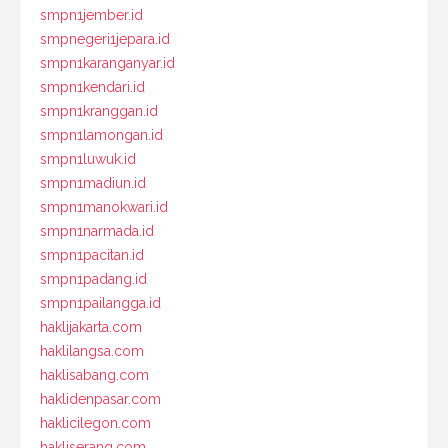
smpn1jember.id
smpnegeri1jepara.id
smpn1karanganyar.id
smpn1kendari.id
smpn1kranggan.id
smpn1lamongan.id
smpn1luwuk.id
smpn1madiun.id
smpn1manokwari.id
smpn1narmada.id
smpn1pacitan.id
smpn1padang.id
smpn1pailangga.id
haklijakarta.com
haklilangsa.com
haklisabang.com
haklidenpasar.com
haklicilegon.com
hakliserang.com