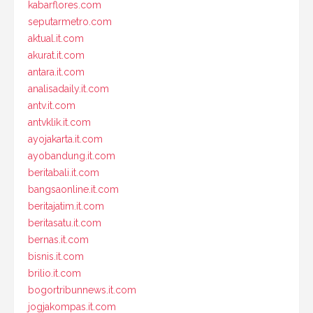
kabarflores.com
seputarmetro.com
aktual.it.com
akurat.it.com
antara.it.com
analisadaily.it.com
antv.it.com
antvklik.it.com
ayojakarta.it.com
ayobandung.it.com
beritabali.it.com
bangsaonline.it.com
beritajatim.it.com
beritasatu.it.com
bernas.it.com
bisnis.it.com
brilio.it.com
bogortribunnews.it.com
jogjakompas.it.com