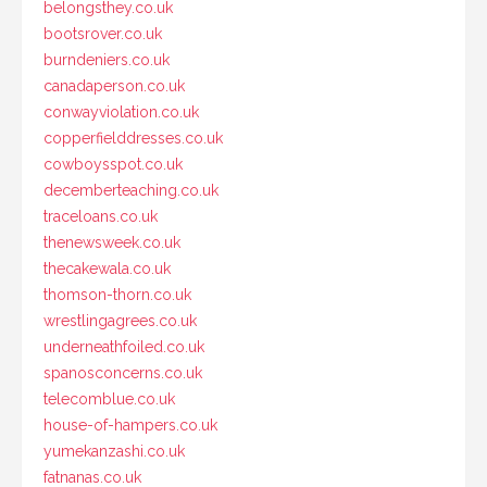
belongsthey.co.uk
bootsrover.co.uk
burndeniers.co.uk
canadaperson.co.uk
conwayviolation.co.uk
copperfielddresses.co.uk
cowboysspot.co.uk
decemberteaching.co.uk
traceloans.co.uk
thenewsweek.co.uk
thecakewala.co.uk
thomson-thorn.co.uk
wrestlingagrees.co.uk
underneathfoiled.co.uk
spanosconcerns.co.uk
telecomblue.co.uk
house-of-hampers.co.uk
yumekanzashi.co.uk
fatnanas.co.uk