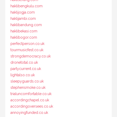
haklibengkulu.com
haklijogja.com
haklijambi.com
haklibandung.com
haklibekasi.com
haklibogor.com
perfectperson.co.uk
tourmusicfest.co.uk
strongdemocracy.co.uk
dronetotal.co.uk
partycurrent.co.uk
lightalso.co.uk
sleepyguards.co.uk
stephensmoke.co.uk
trialuncomfortable.co.uk
accordingchapel.co.uk
accordingoversees.co.uk
annoyingfunded.co.uk