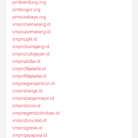
pmibandung.org
pmibogor.org
pmisurabaya.org
smpn2semarang.id
smpn4semarang.id
smpn14jkt.id
smpn2lumajang.id
smpn2sutojayan.id
smpn4blitar.id
smpn78jakarta.id
smpn88jakarta.id
smpnegeri1ambon.id
smpn1bangil.id
smpn1banjarmasin.id
smpn1biora.id
smpnegeri1bobotsari.id
smpn1boyolali.id
smpn1gresik.id
smpn1jayapura.id