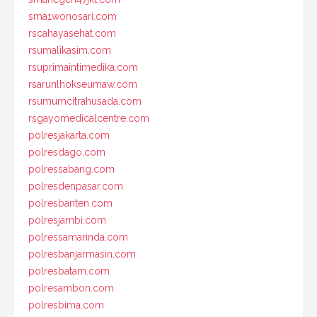
sma1wonosari.com
rscahayasehat.com
rsumalikasim.com
rsuprimaintimedika.com
rsarunlhokseumaw.com
rsumumcitrahusada.com
rsgayomedicalcentre.com
polresjakarta.com
polresdago.com
polressabang.com
polresdenpasar.com
polresbanten.com
polresjambi.com
polressamarinda.com
polresbanjarmasin.com
polresbatam.com
polresambon.com
polresbima.com