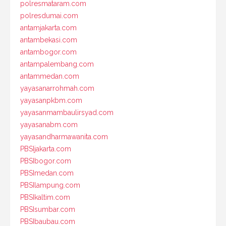
polresmataram.com
polresdumai.com
antamjakarta.com
antambekasi.com
antambogor.com
antampalembang.com
antammedan.com
yayasanarrohmah.com
yayasanpkbm.com
yayasanmambaulirsyad.com
yayasanabm.com
yayasandharmawanita.com
PBSIjakarta.com
PBSIbogor.com
PBSImedan.com
PBSIlampung.com
PBSIkaltim.com
PBSIsumbar.com
PBSIbaubau.com