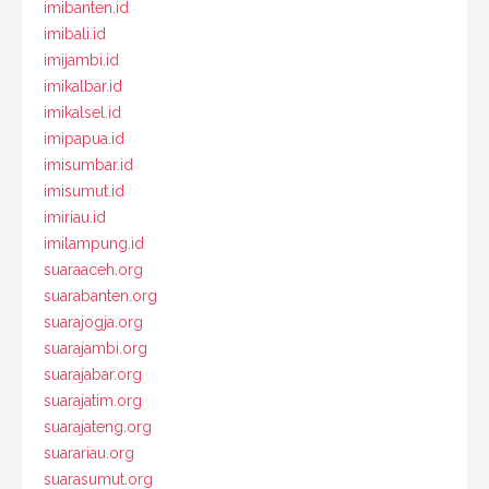
imibanten.id
imibali.id
imijambi.id
imikalbar.id
imikalsel.id
imipapua.id
imisumbar.id
imisumut.id
imiriau.id
imilampung.id
suaraaceh.org
suarabanten.org
suarajogja.org
suarajambi.org
suarajabar.org
suarajatim.org
suarajateng.org
suarariau.org
suarasumut.org