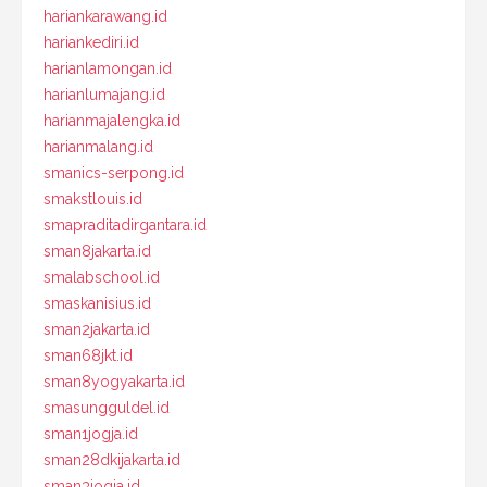
hariankarawang.id
hariankediri.id
harianlamongan.id
harianlumajang.id
harianmajalengka.id
harianmalang.id
smanics-serpong.id
smakstlouis.id
smapraditadirgantara.id
sman8jakarta.id
smalabschool.id
smaskanisius.id
sman2jakarta.id
sman68jkt.id
sman8yogyakarta.id
smasungguldel.id
sman1jogja.id
sman28dkijakarta.id
sman3jogja.id