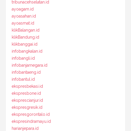
tribunacehselatan.id
ayoagam.id
ayoasahan.id
ayoasmat.id
klikBalangan.id
klikBandung.id
klikbanggai.id
infobangkalan.id
infobangli.id
infobanjarnegara.id
infobantaeng.id
infobantul.id
ekspresbekasi.id
ekspresbone.id
eksprescianjur.id
ekspresgresik.id
ekspresgorontalo.id
ekspresindramayu.id
harianjepara.id