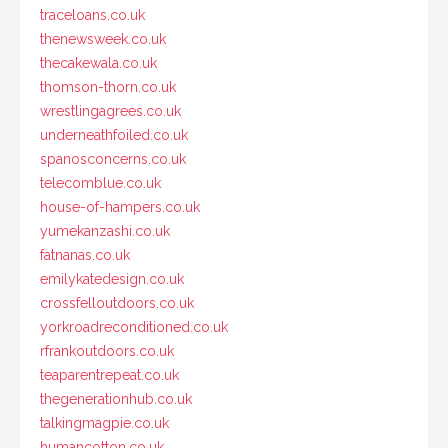
traceloans.co.uk
thenewsweek.co.uk
thecakewala.co.uk
thomson-thorn.co.uk
wrestlingagrees.co.uk
underneathfoiled.co.uk
spanosconcerns.co.uk
telecomblue.co.uk
house-of-hampers.co.uk
yumekanzashi.co.uk
fatnanas.co.uk
emilykatedesign.co.uk
crossfelloutdoors.co.uk
yorkroadreconditioned.co.uk
rfrankoutdoors.co.uk
teaparentrepeat.co.uk
thegenerationhub.co.uk
talkingmagpie.co.uk
humancotton.co.uk