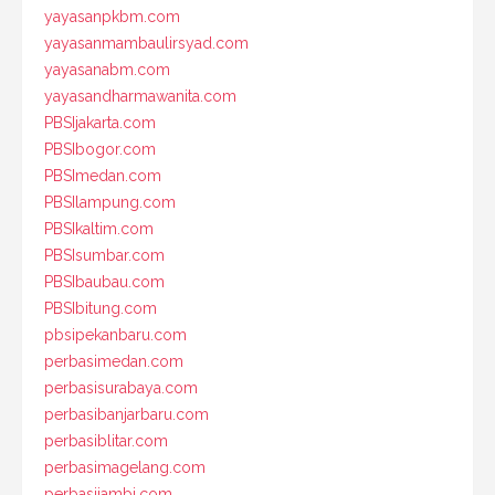
yayasanpkbm.com
yayasanmambaulirsyad.com
yayasanabm.com
yayasandharmawanita.com
PBSIjakarta.com
PBSIbogor.com
PBSImedan.com
PBSIlampung.com
PBSIkaltim.com
PBSIsumbar.com
PBSIbaubau.com
PBSIbitung.com
pbsipekanbaru.com
perbasimedan.com
perbasisurabaya.com
perbasibanjarbaru.com
perbasiblitar.com
perbasimagelang.com
perbasijambi.com