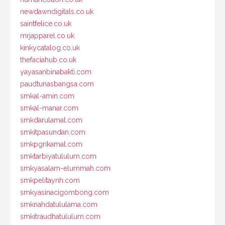
newdawndigitals.co.uk
saintfelice.co.uk
mrjapparel.co.uk
kinkycatalog.co.uk
thefaciahub.co.uk
yayasanbinabakti.com
paudtunasbangsa.com
smkal-amin.com
smkal-manar.com
smkdarulamal.com
smkitpasundan.com
smkpgrikamal.com
smktarbiyatululum.com
smkyasalam-elummah.com
smkpelitaynh.com
smkyasinacigombong.com
smknahdatululama.com
smkitraudhatululum.com