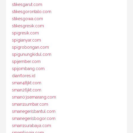
stikesgarut.com
stikesgorontalo.com
stikesgowa.com
stikesgresik.com
spigresik.com
spigianyar.com
spigrobongan.com
spigunungkidul.com
spijember.com
spijombang.com
dianflores.id
sman48jkt.com
sman26jkt.com
sman03semarang.com
sman1sumbar.com
smanegeri1bantul.com
smanegeri1bogor.com
sman1surabaya.com
sman6jogja.com