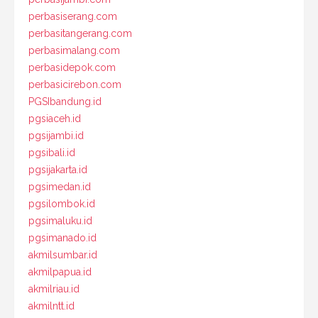
perbasiserang.com
perbasitangerang.com
perbasimalang.com
perbasidepok.com
perbasicirebon.com
PGSIbandung.id
pgsiaceh.id
pgsijambi.id
pgsibali.id
pgsijakarta.id
pgsimedan.id
pgsilombok.id
pgsimaluku.id
pgsimanado.id
akmilsumbar.id
akmilpapua.id
akmilriau.id
akmilntt.id