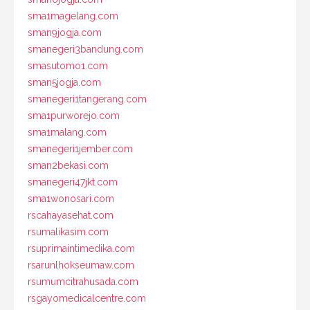
sma1magelang.com
sman9jogja.com
smanegeri3bandung.com
smasutomo1.com
sman5jogja.com
smanegeri1tangerang.com
sma1purworejo.com
sma1malang.com
smanegeri1jember.com
sman2bekasi.com
smanegeri47jkt.com
sma1wonosari.com
rscahayasehat.com
rsumalikasim.com
rsuprimaintimedika.com
rsarunlhokseumaw.com
rsumumcitrahusada.com
rsgayomedicalcentre.com