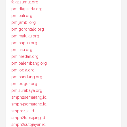
faktasumut.org
pmidkijakarta.org
pmibali.org
pmijambi.org
pmigorontalo.org
pmimaluku.org
pmipapua.org
pmiriau.org
pmimedan.org
pmipalembang.org
pmijogja.org
pmibandung.org
pmibogor.org
pmisurabaya.org
smpn2semarang.id
smpn4semarang.id
smpn14jkt.id
smpn2lumajang.id
smpn2sutojayan.id