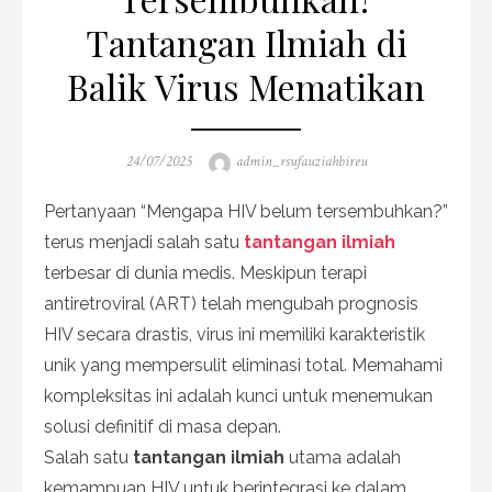
Tantangan Ilmiah di
Balik Virus Mematikan
Posted
Author
24/07/2025
admin_rsufauziahbireu
on
Pertanyaan “Mengapa HIV belum tersembuhkan?”
terus menjadi salah satu
tantangan ilmiah
terbesar di dunia medis. Meskipun terapi
antiretroviral (ART) telah mengubah prognosis
HIV secara drastis, virus ini memiliki karakteristik
unik yang mempersulit eliminasi total. Memahami
kompleksitas ini adalah kunci untuk menemukan
solusi definitif di masa depan.
Salah satu
tantangan ilmiah
utama adalah
kemampuan HIV untuk berintegrasi ke dalam