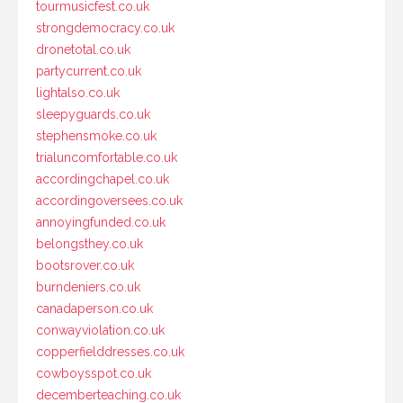
tourmusicfest.co.uk
strongdemocracy.co.uk
dronetotal.co.uk
partycurrent.co.uk
lightalso.co.uk
sleepyguards.co.uk
stephensmoke.co.uk
trialuncomfortable.co.uk
accordingchapel.co.uk
accordingoversees.co.uk
annoyingfunded.co.uk
belongsthey.co.uk
bootsrover.co.uk
burndeniers.co.uk
canadaperson.co.uk
conwayviolation.co.uk
copperfielddresses.co.uk
cowboysspot.co.uk
decemberteaching.co.uk