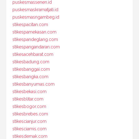
puskesmassenen.id
puskesmaskramatjati.id
puskesmasngambeg.id
stikespacitan.com
stikespamekasan.com
stikespandeglang.com
stikespangandaran.com
stikesacehbarat.com
stikesbadung.com
stikesbanggai.com
stikesbangka.com
stikesbanyumas.com
stikesbekasi.com
stikesblitar.com
stikesbogor.com
stikesbrebes.com
stikescianjur.com
stikesciamis.com
stikesdemak.com