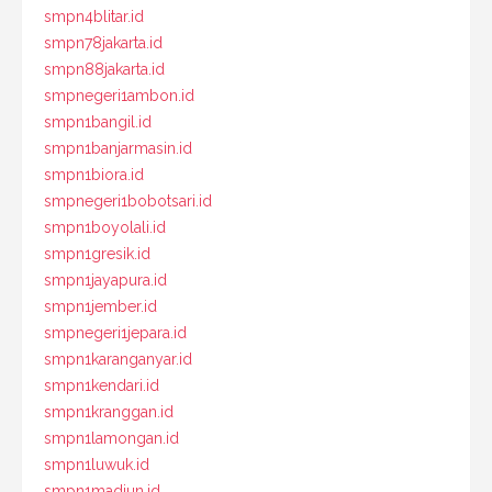
smpn4blitar.id
smpn78jakarta.id
smpn88jakarta.id
smpnegeri1ambon.id
smpn1bangil.id
smpn1banjarmasin.id
smpn1biora.id
smpnegeri1bobotsari.id
smpn1boyolali.id
smpn1gresik.id
smpn1jayapura.id
smpn1jember.id
smpnegeri1jepara.id
smpn1karanganyar.id
smpn1kendari.id
smpn1kranggan.id
smpn1lamongan.id
smpn1luwuk.id
smpn1madiun.id