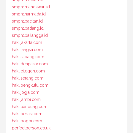
smpn1manokwari.id
smpn1narmada.id
smpn1pacitan.id
smpn1padang.id
smpn1pailangga.id
haklijakarta.com
haklilangsa.com
haklisabang.com
haklidenpasar.com
haklicilegon.com
hakliserang.com
haklibengkulu.com
haklijogja.com
haklijambi.com
haklibandung.com
haklibekasi.com
haklibogor.com
perfectperson.co.uk