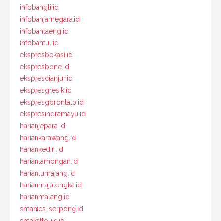
infobangli.id
infobanjarnegara.id
infobantaeng.id
infobantul.id
ekspresbekasi.id
ekspresbone.id
eksprescianjur.id
ekspresgresik.id
ekspresgorontalo.id
ekspresindramayu.id
harianjepara.id
hariankarawang.id
hariankediri.id
harianlamongan.id
harianlumajang.id
harianmajalengka.id
harianmalang.id
smanics-serpong.id
smakstlouis.id