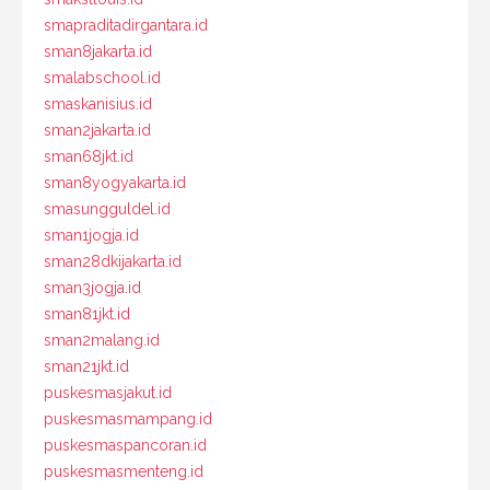
smapraditadirgantara.id
sman8jakarta.id
smalabschool.id
smaskanisius.id
sman2jakarta.id
sman68jkt.id
sman8yogyakarta.id
smasungguldel.id
sman1jogja.id
sman28dkijakarta.id
sman3jogja.id
sman81jkt.id
sman2malang.id
sman21jkt.id
puskesmasjakut.id
puskesmasmampang.id
puskesmaspancoran.id
puskesmasmenteng.id