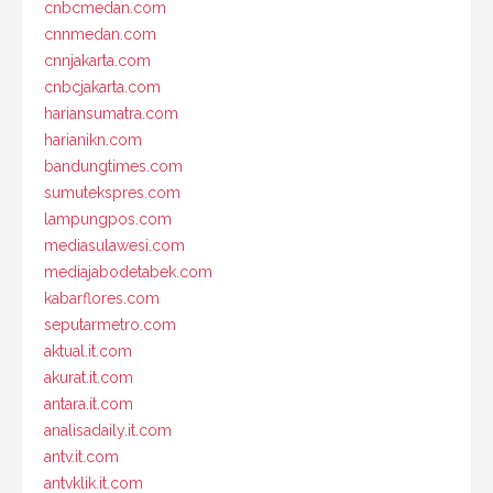
cnbcmedan.com
cnnmedan.com
cnnjakarta.com
cnbcjakarta.com
hariansumatra.com
harianikn.com
bandungtimes.com
sumutekspres.com
lampungpos.com
mediasulawesi.com
mediajabodetabek.com
kabarflores.com
seputarmetro.com
aktual.it.com
akurat.it.com
antara.it.com
analisadaily.it.com
antv.it.com
antvklik.it.com