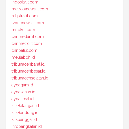
indosiar.it.com
metrotvnews.it.com
rctiplus.it.com
tvonenews.it.com
mnctv.it.com
cnnmedan.it.com
cnnmetro.it.com
cnnbali.it.com
meulaboh.id
tribunacehbarat.id
tribunacehbesar.id
tribunacehselatan.id
ayoagam.id
ayoasahan.id
ayoasmat.id
klikBalangan.id
klikBandung.id
klikbanggai.id
infobangkalan.id