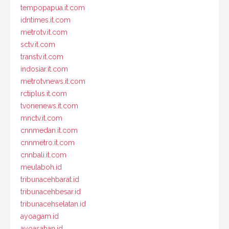
tempopapua.it.com
idntimes.it.com
metrotv.it.com
sctv.it.com
transtv.it.com
indosiar.it.com
metrotvnews.it.com
rctiplus.it.com
tvonenews.it.com
mnctv.it.com
cnnmedan.it.com
cnnmetro.it.com
cnnbali.it.com
meulaboh.id
tribunacehbarat.id
tribunacehbesar.id
tribunacehselatan.id
ayoagam.id
ayoasahan.id