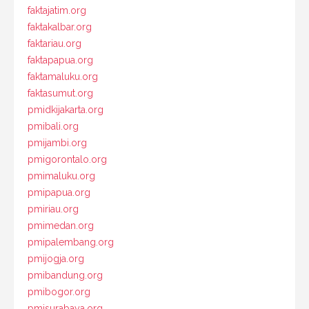
faktajatim.org
faktakalbar.org
faktariau.org
faktapapua.org
faktamaluku.org
faktasumut.org
pmidkijakarta.org
pmibali.org
pmijambi.org
pmigorontalo.org
pmimaluku.org
pmipapua.org
pmiriau.org
pmimedan.org
pmipalembang.org
pmijogja.org
pmibandung.org
pmibogor.org
pmisurabaya.org