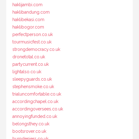
haklijambi.com
haklibandung.com
haklibekasi.com
haklibogor.com
perfectperson.co.uk
tourmusicfest.co.uk
strongdemocracy.co.uk
dronetotal.co.uk
partycurrent.co.uk
lightalso.co.uk
sleepyguards.co.uk
stephensmoke.co.uk
trialuncomfortable.co.uk
accordingchapel.co.uk
accordingoversees.co.uk
annoyingfunded.co.uk
belongsthey.co.uk
bootsrover.co.uk
burndeniers.co.uk