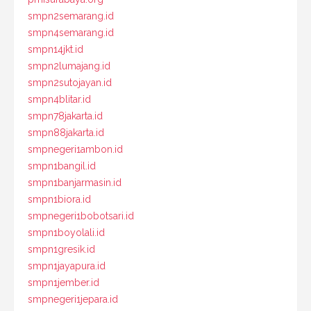
smpn2semarang.id
smpn4semarang.id
smpn14jkt.id
smpn2lumajang.id
smpn2sutojayan.id
smpn4blitar.id
smpn78jakarta.id
smpn88jakarta.id
smpnegeri1ambon.id
smpn1bangil.id
smpn1banjarmasin.id
smpn1biora.id
smpnegeri1bobotsari.id
smpn1boyolali.id
smpn1gresik.id
smpn1jayapura.id
smpn1jember.id
smpnegeri1jepara.id