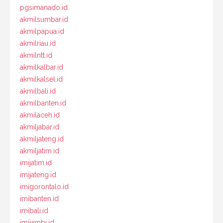
pgsimanado.id
akmilsumbar.id
akmilpapua.id
akmilriau.id
akmilntt.id
akmilkalbar.id
akmilkalsel.id
akmilbali.id
akmilbanten.id
akmilaceh.id
akmiljabar.id
akmiljateng.id
akmiljatim.id
imijatim.id
imijateng.id
imigorontalo.id
imibanten.id
imibali.id
imijambi.id