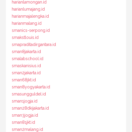
harianlamongan.id
harianlumajang.id
harianmajalengka.id
harianmalang.id
smanics-serpong.id
smakstlouis.id
smapraditadirgantara.id
sman8jakarta.id
smalabschool.id
smaskanisius.id
sman2jakarta.id
sman68jkt.id
sman8yogyakarta.id
smasungguldel.id
sman1jogja.id
sman28dkijakarta.id
sman3jogja.id
sman81jkt.id
sman2malang.id