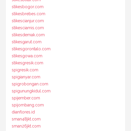
stikesbogor.com
stikesbrebes.com
stikescianjur.com
stikesciamis.com
stikesdemak.com
stikesgarut.com
stikesgorontalo.com
stikesgowa.com
stikesgresik.com
spigresik.com
spigianyar.com
spigrobongan.com
spigunungkidul.com
spijember.com
spijombang.com
dianflores.id
sman48jkt.com
sman26jkt.com