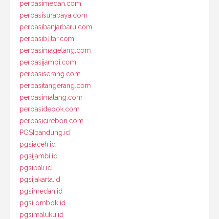
perbasimedan.com
perbasisurabaya.com
perbasibanjarbaru.com
perbasiblitar.com
perbasimagelang.com
perbasijambi.com
perbasiserang.com
perbasitangerang.com
perbasimalang.com
perbasidepok.com
perbasicirebon.com
PGSIbandung.id
pgsiaceh.id
pgsijambi.id
pgsibali.id
pgsijakarta.id
pgsimedan.id
pgsilombok.id
pgsimaluku.id