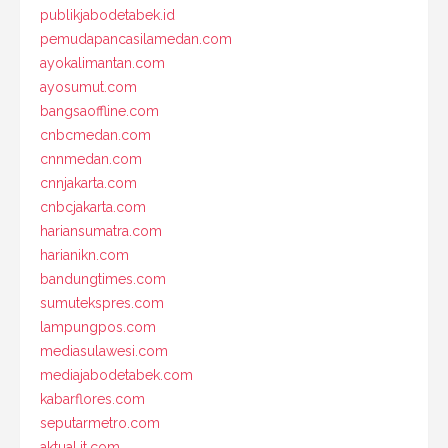
publikjabodetabek.id
pemudapancasilamedan.com
ayokalimantan.com
ayosumut.com
bangsaoffline.com
cnbcmedan.com
cnnmedan.com
cnnjakarta.com
cnbcjakarta.com
hariansumatra.com
harianikn.com
bandungtimes.com
sumutekspres.com
lampungpos.com
mediasulawesi.com
mediajabodetabek.com
kabarflores.com
seputarmetro.com
aktual.it.com