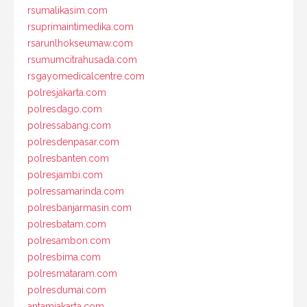
rsumalikasim.com
rsuprimaintimedika.com
rsarunlhokseumaw.com
rsumumcitrahusada.com
rsgayomedicalcentre.com
polresjakarta.com
polresdago.com
polressabang.com
polresdenpasar.com
polresbanten.com
polresjambi.com
polressamarinda.com
polresbanjarmasin.com
polresbatam.com
polresambon.com
polresbima.com
polresmataram.com
polresdumai.com
antamjakarta.com