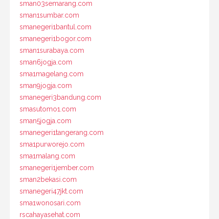
sman03semarang.com
sman1sumbar.com
smanegeri1bantul.com
smanegeri1bogor.com
sman1surabaya.com
sman6jogja.com
sma1magelang.com
sman9jogja.com
smanegeri3bandung.com
smasutomo1.com
sman5jogja.com
smanegeri1tangerang.com
sma1purworejo.com
sma1malang.com
smanegeri1jember.com
sman2bekasi.com
smanegeri47jkt.com
sma1wonosari.com
rscahayasehat.com