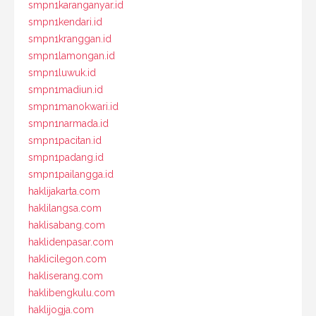
smpn1karanganyar.id
smpn1kendari.id
smpn1kranggan.id
smpn1lamongan.id
smpn1luwuk.id
smpn1madiun.id
smpn1manokwari.id
smpn1narmada.id
smpn1pacitan.id
smpn1padang.id
smpn1pailangga.id
haklijakarta.com
haklilangsa.com
haklisabang.com
haklidenpasar.com
haklicilegon.com
hakliserang.com
haklibengkulu.com
haklijogja.com