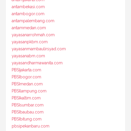
antambekasi.com
antambogor.com
antampalembang.com
antammedan.com
yayasanarrohmah.com
yayasanpkbm.com
yayasanmambaulirsyad.com
yayasanabm.com
yayasandharmawanita.com
PBSIjakarta.com
PBSIbogor.com
PBSImedan.com
PBSIlampung.com
PBSIkaltim.com
PBSIsumbar.com
PBSIbaubau.com
PBSIbitung.com
pbsipekanbaru.com