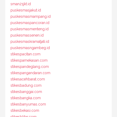
sman21jkt.id
puskesmasjakut.id
puskesmasmampang.id
puskesmaspancoran.id
puskesmasmenteng.id
puskesmassenen.id
puskesmaskramatjati.id
puskesmasngambeg.id
stikespacitan.com
stikespamekasan.com
stikespandeglang.com
stikespangandaran.com
stikesacehbarat.com
stikesbadung.com
stikesbanggai.com
stikesbangka.com
stikesbanyumas.com
stikesbekasi.com
stikesblitar.com