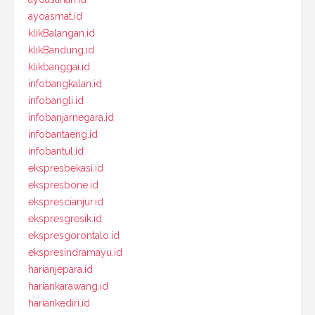
ayoasmat.id
klikBalangan.id
klikBandung.id
klikbanggai.id
infobangkalan.id
infobangli.id
infobanjarnegara.id
infobantaeng.id
infobantul.id
ekspresbekasi.id
ekspresbone.id
eksprescianjur.id
ekspresgresik.id
ekspresgorontalo.id
ekspresindramayu.id
harianjepara.id
hariankarawang.id
hariankediri.id