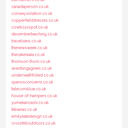
canadaperson.co.uk
conwayviolation.co.uk
copperfielddresses.co.uk
cowboysspot.co.uk
decemberteaching.co.uk
traceloans.co.uk
thenewsweek.co.uk
thecakewala.co.uk
thomson-thorn.co.uk
wrestlingagrees.co.uk
underneathfoiled.co.uk
spanosconcerns.co.uk
telecomblue.co.uk
house-of-hampers.co.uk
yumekanzashi.co.uk
fatnanas.co.uk
emilykatedesign.co.uk
crossfelloutdoors.co.uk