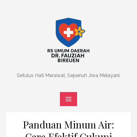
Skip
to
content
Setulus Hati Merawat, Sepenuh Jiwa Melayani.
Panduan Minum Air:
Cara Efektif Cukupi