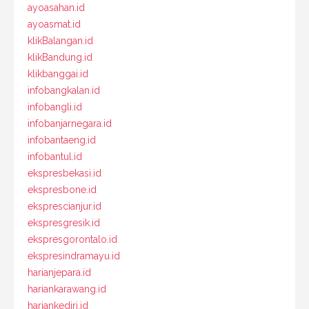
ayoasahan.id
ayoasmat.id
klikBalangan.id
klikBandung.id
klikbanggai.id
infobangkalan.id
infobangli.id
infobanjarnegara.id
infobantaeng.id
infobantul.id
ekspresbekasi.id
ekspresbone.id
eksprescianjur.id
ekspresgresik.id
ekspresgorontalo.id
ekspresindramayu.id
harianjepara.id
hariankarawang.id
hariankediri.id