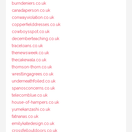
burndeniers.co.uk
canadaperson.co.uk
conwayviolation.co.uk
copperfielddresses.co.uk
cowboysspot.co.uk
decemberteaching.co.uk
traceloans.co.uk
thenewsweek.co.uk
thecakewala.co.uk
thomson-thorn.co.uk
wrestlingagrees.co.uk
underneathfoiled.co.uk
spanosconcerns.co.uk
telecomblue.co.uk
house-of-hampers.co.uk
yumekanzashi.co.uk
fatnanas.co.uk
emilykatedesign.co.uk
crossfelloutdoors.co.uk