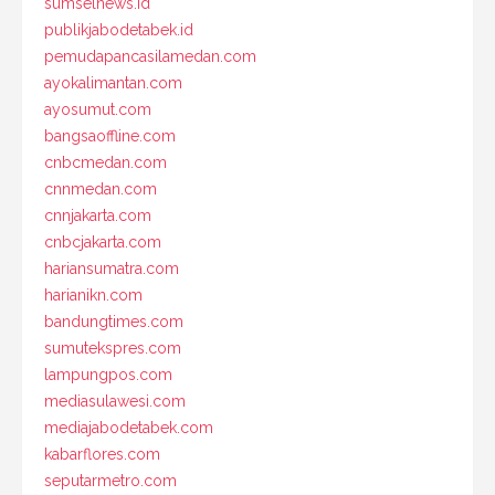
sumselnews.id
publikjabodetabek.id
pemudapancasilamedan.com
ayokalimantan.com
ayosumut.com
bangsaoffline.com
cnbcmedan.com
cnnmedan.com
cnnjakarta.com
cnbcjakarta.com
hariansumatra.com
harianikn.com
bandungtimes.com
sumutekspres.com
lampungpos.com
mediasulawesi.com
mediajabodetabek.com
kabarflores.com
seputarmetro.com