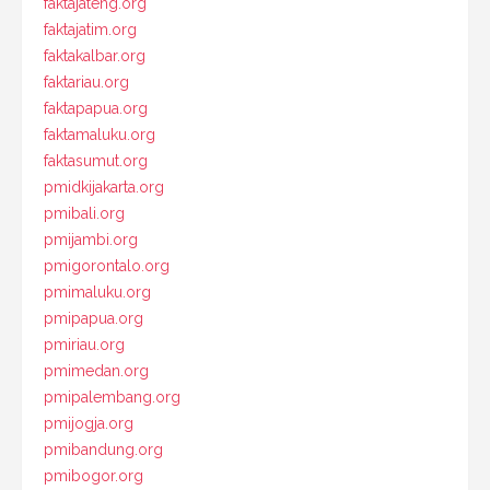
faktajateng.org
faktajatim.org
faktakalbar.org
faktariau.org
faktapapua.org
faktamaluku.org
faktasumut.org
pmidkijakarta.org
pmibali.org
pmijambi.org
pmigorontalo.org
pmimaluku.org
pmipapua.org
pmiriau.org
pmimedan.org
pmipalembang.org
pmijogja.org
pmibandung.org
pmibogor.org