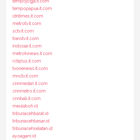
tempojogja.it.com
tempopapua.it.com
idntimes.it.com
metrotv.it.com
sctv.it.com
transtv.it.com
indosiar.it.com
metrotvnews.it.com
rctiplus.it.com
tvonenews.it.com
mnctv.it.com
cnnmedan.it.com
cnnmetro.it.com
cnnbali.it.com
meulaboh.id
tribunacehbarat.id
tribunacehbesar.id
tribunacehselatan.id
ayoagam.id