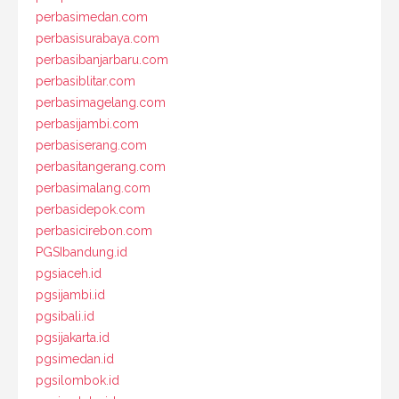
perbasimedan.com
perbasisurabaya.com
perbasibanjarbaru.com
perbasiblitar.com
perbasimagelang.com
perbasijambi.com
perbasiserang.com
perbasitangerang.com
perbasimalang.com
perbasidepok.com
perbasicirebon.com
PGSIbandung.id
pgsiaceh.id
pgsijambi.id
pgsibali.id
pgsijakarta.id
pgsimedan.id
pgsilombok.id