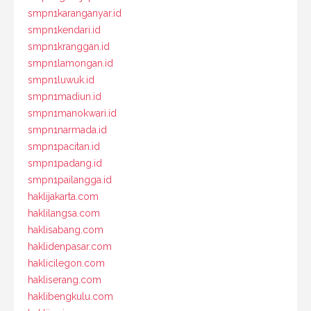
smpn1karanganyar.id
smpn1kendari.id
smpn1kranggan.id
smpn1lamongan.id
smpn1luwuk.id
smpn1madiun.id
smpn1manokwari.id
smpn1narmada.id
smpn1pacitan.id
smpn1padang.id
smpn1pailangga.id
haklijakarta.com
haklilangsa.com
haklisabang.com
haklidenpasar.com
haklicilegon.com
hakliserang.com
haklibengkulu.com