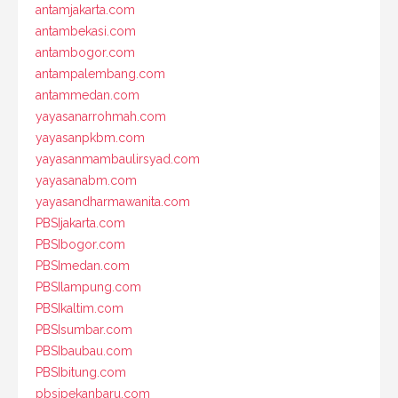
antamjakarta.com
antambekasi.com
antambogor.com
antampalembang.com
antammedan.com
yayasanarrohmah.com
yayasanpkbm.com
yayasanmambaulirsyad.com
yayasanabm.com
yayasandharmawanita.com
PBSIjakarta.com
PBSIbogor.com
PBSImedan.com
PBSIlampung.com
PBSIkaltim.com
PBSIsumbar.com
PBSIbaubau.com
PBSIbitung.com
pbsipekanbaru.com