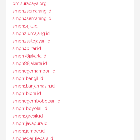
pmisurabaya.org
smpn2semarang.id
smpn4semarang.id
smpn14jkt.id
smpn2lumajang.id
smpn2sutojayan.id
smpn4blitar.id
smpn78jakarta.id
smpn88jakarta.id
smpnegeri1ambon.id
smpn1bangil.id
smpn1banjarmasin.id
smpn1biora.id
smpnegeri1bobotsari.id
smpn1boyolali.id
smpn1gresik.id
smpn1jayapura.id
smpn1jember.id
smpnegeri1jepara.id