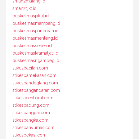
sman2malang.id
sman21jkt.id
puskesmasjakut.id
puskesmasmampang.id
puskesmaspancoran.id
puskesmasmenteng.id
puskesmassenen.id
puskesmaskramatjati.id
puskesmasngambeg.id
stikespacitan.com
stikespamekasan.com
stikespandeglang.com
stikespangandaran.com
stikesacehbarat.com
stikesbadung.com
stikesbanggai.com
stikesbangka.com
stikesbanyumas.com
stikesbekasi.com