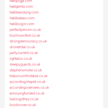
haklijogja.com
haklijambi.com
haklibandung.com
haklibekasi.com
haklibogor.com
perfectperson.co.uk
tourmusicfest.co.uk
strongdemocracy.co.uk
dronetotal.co.uk
partycurrent.co.uk
lightalso.co.uk
sleepyguards.co.uk
stephensmoke.co.uk
trialuncomfortable.co.uk
accordingchapel.co.uk
accordingoversees.co.uk
annoyingfunded.co.uk
belongsthey.co.uk
bootsrover.co.uk