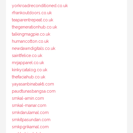
yorkroadreconditioned.co.uk
rfrankoutdoors.co.uk
teaparentrepeat.co.uk
thegenerationhub.co.uk
talkingmagpie.co.uk
humancotton.co.uk
newdawndigitals.co.uk
saintfelice.co.uk
mrjapparel.co.uk
kinkycatalog.co.uk
thefaciahub.co.uk
yayasanbinabakti.com
paudtunasbangsa.com
smkal-amin.com
smkal-manar.com
smkdarulamal.com
smkitpasundan.com
smkpgrikamal.com