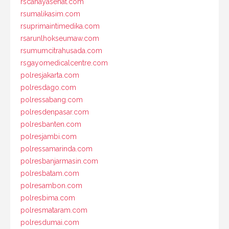
rscahayasehat.com
rsumalikasim.com
rsuprimaintimedika.com
rsarunlhokseumaw.com
rsumumcitrahusada.com
rsgayomedicalcentre.com
polresjakarta.com
polresdago.com
polressabang.com
polresdenpasar.com
polresbanten.com
polresjambi.com
polressamarinda.com
polresbanjarmasin.com
polresbatam.com
polresambon.com
polresbima.com
polresmataram.com
polresdumai.com