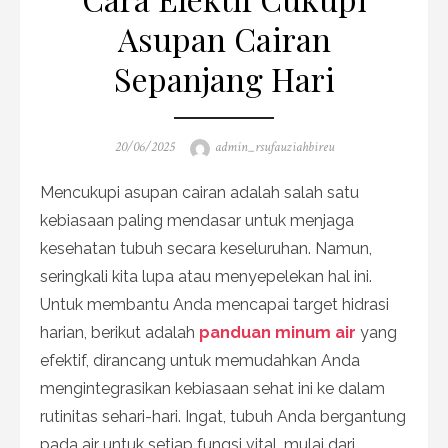
Asupan Cairan
Sepanjang Hari
Posted
Author
20/06/2025
admin_rsufauziahbireu
on
Mencukupi asupan cairan adalah salah satu
kebiasaan paling mendasar untuk menjaga
kesehatan tubuh secara keseluruhan. Namun,
seringkali kita lupa atau menyepelekan hal ini.
Untuk membantu Anda mencapai target hidrasi
harian, berikut adalah
panduan minum air
yang
efektif, dirancang untuk memudahkan Anda
mengintegrasikan kebiasaan sehat ini ke dalam
rutinitas sehari-hari. Ingat, tubuh Anda bergantung
pada air untuk setiap fungsi vital, mulai dari