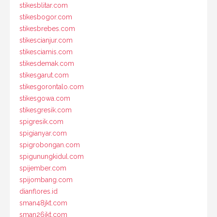
stikesblitar.com
stikesbogor.com
stikesbrebes.com
stikescianjur.com
stikesciamis.com
stikesdemak.com
stikesgarut.com
stikesgorontalo.com
stikesgowa.com
stikesgresik.com
spigresik.com
spigianyar.com
spigrobongan.com
spigunungkidul.com
spijember.com
spijombang.com
dianflores.id
sman48jkt.com
sman26jkt.com