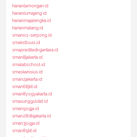
harianlamongan.id
harianlumajang.id
harianmajalengka.id
harianmalang.id
smanics-serpong.id
smakstlouis.id
smapraditadirgantara.id
sman8jakarta.id
smalabschool.id
smaskanisius.id
sman2jakarta.id
sman68jkt.id
sman8yogyakarta.id
smasungguldel.id
sman1jogja.id
sman28dkijakarta.id
sman3jogja.id
sman81jkt.id