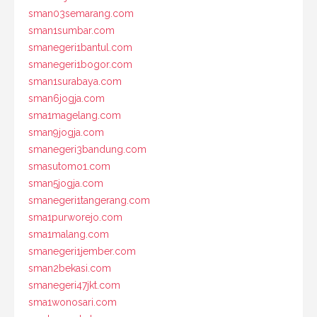
sman03semarang.com
sman1sumbar.com
smanegeri1bantul.com
smanegeri1bogor.com
sman1surabaya.com
sman6jogja.com
sma1magelang.com
sman9jogja.com
smanegeri3bandung.com
smasutomo1.com
sman5jogja.com
smanegeri1tangerang.com
sma1purworejo.com
sma1malang.com
smanegeri1jember.com
sman2bekasi.com
smanegeri47jkt.com
sma1wonosari.com