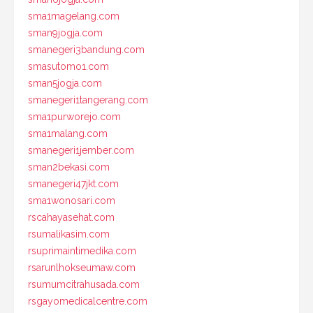
sma1magelang.com
sman9jogja.com
smanegeri3bandung.com
smasutomo1.com
sman5jogja.com
smanegeri1tangerang.com
sma1purworejo.com
sma1malang.com
smanegeri1jember.com
sman2bekasi.com
smanegeri47jkt.com
sma1wonosari.com
rscahayasehat.com
rsumalikasim.com
rsuprimaintimedika.com
rsarunlhokseumaw.com
rsumumcitrahusada.com
rsgayomedicalcentre.com