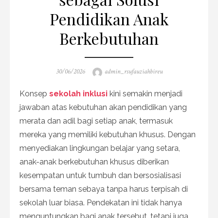
Pendidikan Anak
Berkebutuhan
Posted
Author
30/06/2026
admin_rsufauziahbireu
on
Konsep
sekolah inklusi
kini semakin menjadi
jawaban atas kebutuhan akan pendidikan yang
merata dan adil bagi setiap anak, termasuk
mereka yang memiliki kebutuhan khusus. Dengan
menyediakan lingkungan belajar yang setara,
anak-anak berkebutuhan khusus diberikan
kesempatan untuk tumbuh dan bersosialisasi
bersama teman sebaya tanpa harus terpisah di
sekolah luar biasa. Pendekatan ini tidak hanya
menguntungkan bagi anak tersebut, tetapi juga