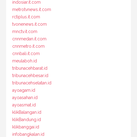
indosiar.it.com
metrotvnews.it.com
rctiplus.it.com
tvonenews.it.com
mnctv.it.com
cnnmedan.it.com
cnnmetro.it.com
cnnbali.it.com
meulaboh.id
tribunacehbarat.id
tribunacehbesar.id
tribunacehselatan.id
ayoagam.id
ayoasahan.id
ayoasmat.id
klikBalangan.id
klikBandung.id
klikbanggai.id
infobangkalan.id