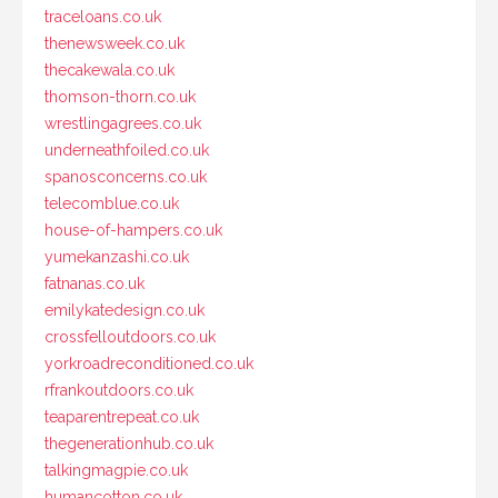
traceloans.co.uk
thenewsweek.co.uk
thecakewala.co.uk
thomson-thorn.co.uk
wrestlingagrees.co.uk
underneathfoiled.co.uk
spanosconcerns.co.uk
telecomblue.co.uk
house-of-hampers.co.uk
yumekanzashi.co.uk
fatnanas.co.uk
emilykatedesign.co.uk
crossfelloutdoors.co.uk
yorkroadreconditioned.co.uk
rfrankoutdoors.co.uk
teaparentrepeat.co.uk
thegenerationhub.co.uk
talkingmagpie.co.uk
humancotton.co.uk