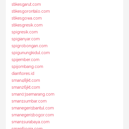
stikesgarut.com
stikesgorontalo.com
stikesgowa.com
stikesgresik.com
spigresik.com
spigianyar.com
spigrobongan.com
spigunungkidul.com
spijember.com
spijombang.com
dianflores.id
sman48jkt.com
sman26jkt.com
sman03semarang.com
sman1sumbar.com
smanegeri1bantul.com
smanegeri1bogor.com
sman1surabaya.com
sman6jogja.com