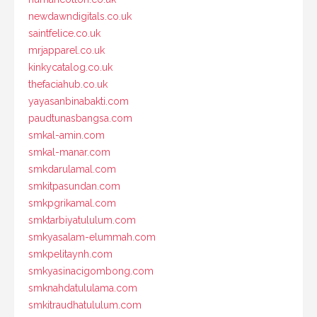
newdawndigitals.co.uk
saintfelice.co.uk
mrjapparel.co.uk
kinkycatalog.co.uk
thefaciahub.co.uk
yayasanbinabakti.com
paudtunasbangsa.com
smkal-amin.com
smkal-manar.com
smkdarulamal.com
smkitpasundan.com
smkpgrikamal.com
smktarbiyatululum.com
smkyasalam-elummah.com
smkpelitaynh.com
smkyasinacigombong.com
smknahdatululama.com
smkitraudhatululum.com