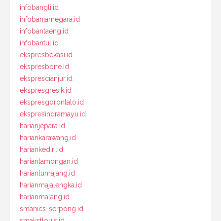
infobangli.id
infobanjarnegara.id
infobantaeng.id
infobantul.id
ekspresbekasi.id
ekspresbone.id
eksprescianjur.id
ekspresgresik.id
ekspresgorontalo.id
ekspresindramayu.id
harianjepara.id
hariankarawang.id
hariankediri.id
harianlamongan.id
harianlumajang.id
harianmajalengka.id
harianmalang.id
smanics-serpong.id
smakstlouis.id