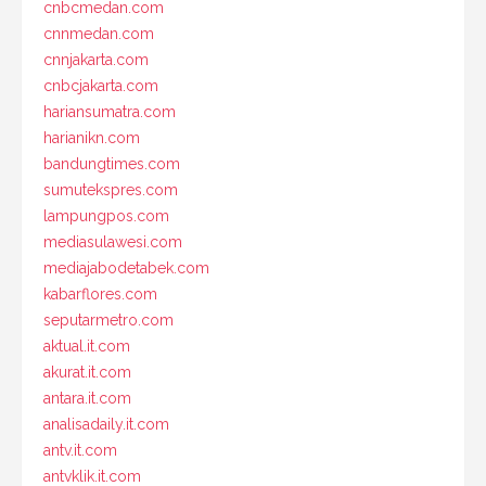
cnbcmedan.com
cnnmedan.com
cnnjakarta.com
cnbcjakarta.com
hariansumatra.com
harianikn.com
bandungtimes.com
sumutekspres.com
lampungpos.com
mediasulawesi.com
mediajabodetabek.com
kabarflores.com
seputarmetro.com
aktual.it.com
akurat.it.com
antara.it.com
analisadaily.it.com
antv.it.com
antvklik.it.com