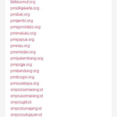
faktasumut.org
pmidkijakarta.org
pmibali.org
pmijambi.org
pmigorontalo.org
pmimaluku.org
pmipapua.org
pmiriau.org
pmimedan.org
pmipalembang.org
pmijogja.org
pmibandung.org
pmibogor.org
pmisurabaya.org
smpn2semarang.id
smpn4semarang.id
smpn14jkt.id
smpn2lumajang.id
smpn2sutojayan.id