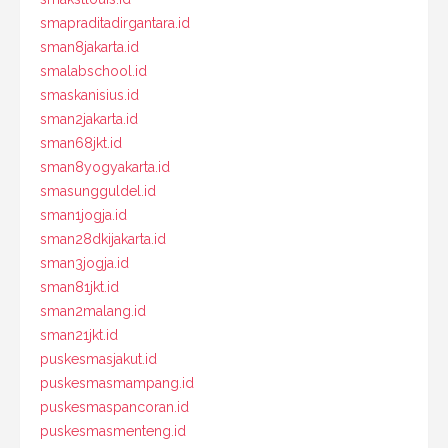
smapraditadirgantara.id
sman8jakarta.id
smalabschool.id
smaskanisius.id
sman2jakarta.id
sman68jkt.id
sman8yogyakarta.id
smasungguldel.id
sman1jogja.id
sman28dkijakarta.id
sman3jogja.id
sman81jkt.id
sman2malang.id
sman21jkt.id
puskesmasjakut.id
puskesmasmampang.id
puskesmaspancoran.id
puskesmasmenteng.id