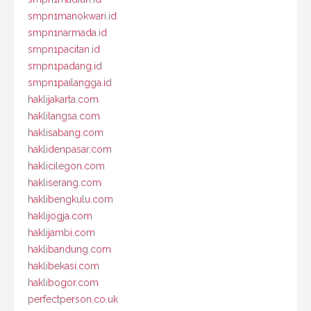
smpn1manokwari.id
smpn1narmada.id
smpn1pacitan.id
smpn1padang.id
smpn1pailangga.id
haklijakarta.com
haklilangsa.com
haklisabang.com
haklidenpasar.com
haklicilegon.com
hakliserang.com
haklibengkulu.com
haklijogja.com
haklijambi.com
haklibandung.com
haklibekasi.com
haklibogor.com
perfectperson.co.uk