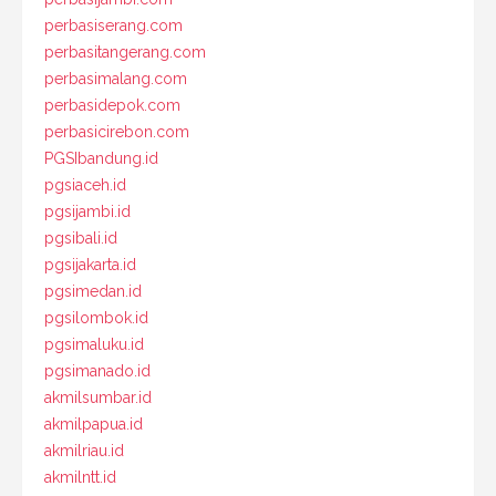
perbasiserang.com
perbasitangerang.com
perbasimalang.com
perbasidepok.com
perbasicirebon.com
PGSIbandung.id
pgsiaceh.id
pgsijambi.id
pgsibali.id
pgsijakarta.id
pgsimedan.id
pgsilombok.id
pgsimaluku.id
pgsimanado.id
akmilsumbar.id
akmilpapua.id
akmilriau.id
akmilntt.id