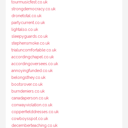
tourmusicfest.co.uk
strongdemocracy.co.uk
dronetotal.co.uk
partycurrent.co.uk
lightalso.co.uk
sleepyguards.co.uk
stephensmoke.co.uk
trialuncomfortable.co.uk
accordingchapel.co.uk
accordingoversees.co.uk
annoyingfunded.co.uk
belongsthey.co.uk
bootsrover.co.uk
burndeniers.co.uk
canadaperson.co.uk
conwayviolation.co.uk
copperfielddresses.co.uk
cowboysspot.co.uk
decemberteaching.co.uk