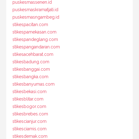
puskesmassenen.id
puskesmaskramatjati.id
puskesmasngambeg.id
stikespacitan.com
stikespamekasan.com
stikespandeglang.com
stikespangandaran.com
stikesacehbarat.com
stikesbadung.com
stikesbanggai.com
stikesbangka.com
stikesbanyumas.com
stikesbekasi.com
stikesblitar.com
stikesbogor.com
stikesbrebes.com
stikescianjur.com
stikesciamis.com
stikesdemak.com