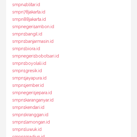
smpn4blitar.id
smpn78jakarta.id
smpn88jakarta.id
smpnegeri1ambon.id
smpn1bangil.id
smpn1banjarmasin.id
smpn1biora.id
smpnegeri1bobotsari.id
smpn1boyolali.id
smpn1gresik.id
smpn1jayapura.id
smpn1jember.id
smpnegeri1jepara.id
smpn1karanganyar.id
smpn1kendari.id
smpn1kranggan.id
smpn1lamongan.id
smpn1luwuk.id
smpn1madiun.id