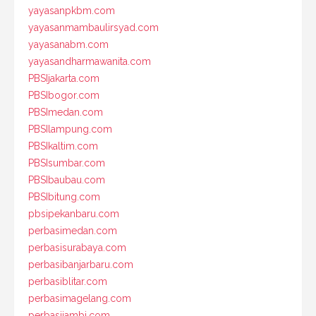
yayasanpkbm.com
yayasanmambaulirsyad.com
yayasanabm.com
yayasandharmawanita.com
PBSIjakarta.com
PBSIbogor.com
PBSImedan.com
PBSIlampung.com
PBSIkaltim.com
PBSIsumbar.com
PBSIbaubau.com
PBSIbitung.com
pbsipekanbaru.com
perbasimedan.com
perbasisurabaya.com
perbasibanjarbaru.com
perbasiblitar.com
perbasimagelang.com
perbasijambi.com