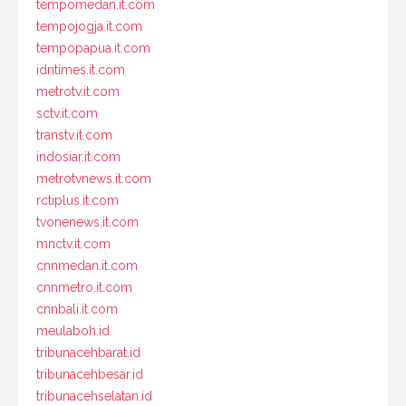
tempomedan.it.com
tempojogja.it.com
tempopapua.it.com
idntimes.it.com
metrotv.it.com
sctv.it.com
transtv.it.com
indosiar.it.com
metrotvnews.it.com
rctiplus.it.com
tvonenews.it.com
mnctv.it.com
cnnmedan.it.com
cnnmetro.it.com
cnnbali.it.com
meulaboh.id
tribunacehbarat.id
tribunacehbesar.id
tribunacehselatan.id