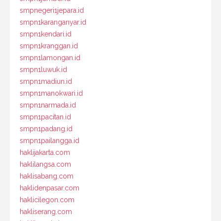
smpnegeri1jepara.id
smpn1karanganyar.id
smpn1kendari.id
smpn1kranggan.id
smpn1lamongan.id
smpn1luwuk.id
smpn1madiun.id
smpn1manokwari.id
smpn1narmada.id
smpn1pacitan.id
smpn1padang.id
smpn1pailangga.id
haklijakarta.com
haklilangsa.com
haklisabang.com
haklidenpasar.com
haklicilegon.com
hakliserang.com