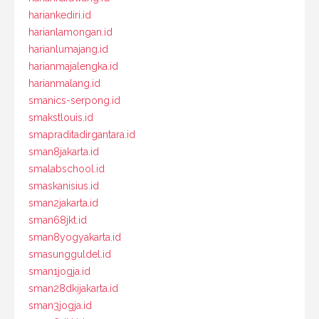
hariankediri.id
harianlamongan.id
harianlumajang.id
harianmajalengka.id
harianmalang.id
smanics-serpong.id
smakstlouis.id
smapraditadirgantara.id
sman8jakarta.id
smalabschool.id
smaskanisius.id
sman2jakarta.id
sman68jkt.id
sman8yogyakarta.id
smasungguldel.id
sman1jogja.id
sman28dkijakarta.id
sman3jogja.id