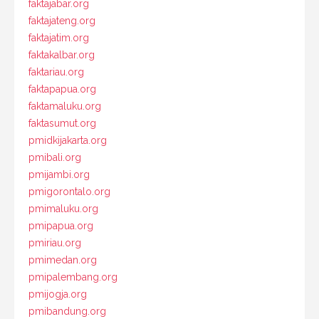
faktajabar.org
faktajateng.org
faktajatim.org
faktakalbar.org
faktariau.org
faktapapua.org
faktamaluku.org
faktasumut.org
pmidkijakarta.org
pmibali.org
pmijambi.org
pmigorontalo.org
pmimaluku.org
pmipapua.org
pmiriau.org
pmimedan.org
pmipalembang.org
pmijogja.org
pmibandung.org