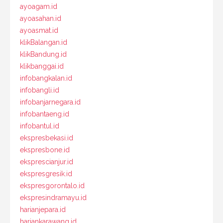
ayoagam.id
ayoasahan.id
ayoasmat.id
klikBalangan.id
klikBandung.id
klikbanggai.id
infobangkalan.id
infobangli.id
infobanjarnegara.id
infobantaeng.id
infobantul.id
ekspresbekasi.id
ekspresbone.id
eksprescianjur.id
ekspresgresik.id
ekspresgorontalo.id
ekspresindramayu.id
harianjepara.id
hariankarawang.id