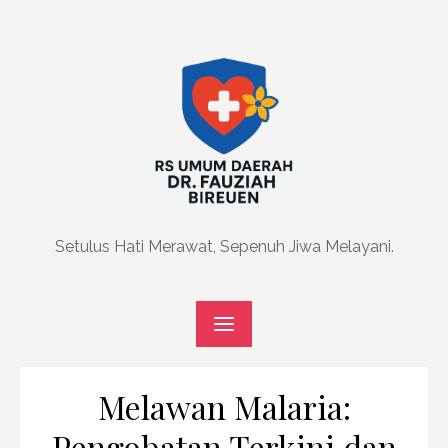
Skip
to
content
Setulus Hati Merawat, Sepenuh Jiwa Melayani.
Melawan Malaria:
Pengobatan Terkini dan