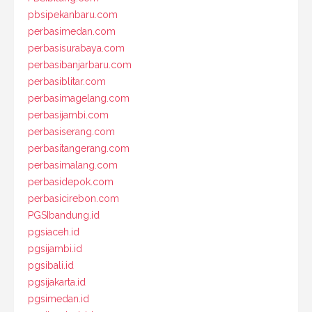
pbsipekanbaru.com
perbasimedan.com
perbasisurabaya.com
perbasibanjarbaru.com
perbasiblitar.com
perbasimagelang.com
perbasijambi.com
perbasiserang.com
perbasitangerang.com
perbasimalang.com
perbasidepok.com
perbasicirebon.com
PGSIbandung.id
pgsiaceh.id
pgsijambi.id
pgsibali.id
pgsijakarta.id
pgsimedan.id