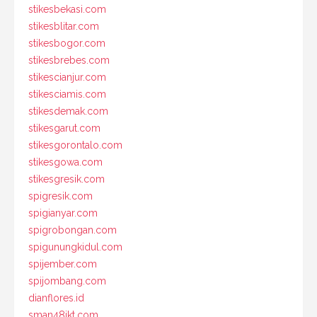
stikesbekasi.com
stikesblitar.com
stikesbogor.com
stikesbrebes.com
stikescianjur.com
stikesciamis.com
stikesdemak.com
stikesgarut.com
stikesgorontalo.com
stikesgowa.com
stikesgresik.com
spigresik.com
spigianyar.com
spigrobongan.com
spigunungkidul.com
spijember.com
spijombang.com
dianflores.id
sman48jkt.com