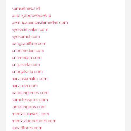
sumselnews.id
publikjabodetabek.id
pemudapancasilamedan.com
ayokalimantan.com
ayosumut.com
bangsaoffline.com
cnbcmedan.com
cnnmedan.com
cnnjakarta.com
cnbcjakarta.com
hariansumatra.com
harianikn.com
bandungtimes.com
sumutekspres.com
lampungpos.com
mediasulawesi.com
mediajabodetabek.com
kabarflores.com