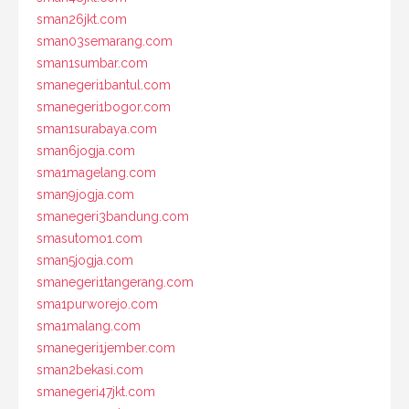
sman26jkt.com
sman03semarang.com
sman1sumbar.com
smanegeri1bantul.com
smanegeri1bogor.com
sman1surabaya.com
sman6jogja.com
sma1magelang.com
sman9jogja.com
smanegeri3bandung.com
smasutomo1.com
sman5jogja.com
smanegeri1tangerang.com
sma1purworejo.com
sma1malang.com
smanegeri1jember.com
sman2bekasi.com
smanegeri47jkt.com