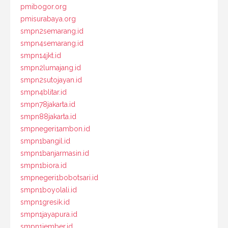
pmibogor.org
pmisurabaya.org
smpn2semarang.id
smpn4semarang.id
smpn14jkt.id
smpn2lumajang.id
smpn2sutojayan.id
smpn4blitar.id
smpn78jakarta.id
smpn88jakarta.id
smpnegeri1ambon.id
smpn1bangil.id
smpn1banjarmasin.id
smpn1biora.id
smpnegeri1bobotsari.id
smpn1boyolali.id
smpn1gresik.id
smpn1jayapura.id
smpn1jember.id