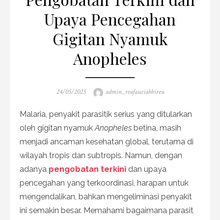
Upaya Pencegahan
Gigitan Nyamuk
Anopheles
Posted
Author
24/05/2025
admin_rsufauziahbireu
on
Malaria, penyakit parasitik serius yang ditularkan
oleh gigitan nyamuk
Anopheles
betina, masih
menjadi ancaman kesehatan global, terutama di
wilayah tropis dan subtropis. Namun, dengan
adanya
pengobatan terkini
dan upaya
pencegahan yang terkoordinasi, harapan untuk
mengendalikan, bahkan mengeliminasi penyakit
ini semakin besar. Memahami bagaimana parasit