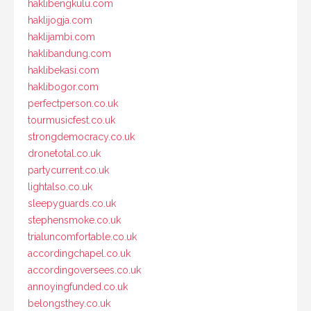
haklibengkulu.com
haklijogja.com
haklijambi.com
haklibandung.com
haklibekasi.com
haklibogor.com
perfectperson.co.uk
tourmusicfest.co.uk
strongdemocracy.co.uk
dronetotal.co.uk
partycurrent.co.uk
lightalso.co.uk
sleepyguards.co.uk
stephensmoke.co.uk
trialuncomfortable.co.uk
accordingchapel.co.uk
accordingoversees.co.uk
annoyingfunded.co.uk
belongsthey.co.uk