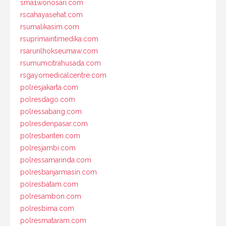
sma1wonosari.com
rscahayasehat.com
rsumalikasim.com
rsuprimaintimedika.com
rsarunlhokseumaw.com
rsumumcitrahusada.com
rsgayomedicalcentre.com
polresjakarta.com
polresdago.com
polressabang.com
polresdenpasar.com
polresbanten.com
polresjambi.com
polressamarinda.com
polresbanjarmasin.com
polresbatam.com
polresambon.com
polresbima.com
polresmataram.com