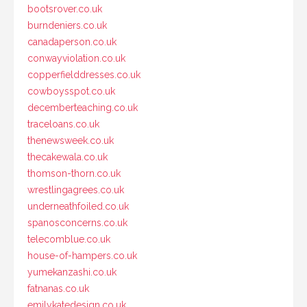
bootsrover.co.uk
burndeniers.co.uk
canadaperson.co.uk
conwayviolation.co.uk
copperfielddresses.co.uk
cowboysspot.co.uk
decemberteaching.co.uk
traceloans.co.uk
thenewsweek.co.uk
thecakewala.co.uk
thomson-thorn.co.uk
wrestlingagrees.co.uk
underneathfoiled.co.uk
spanosconcerns.co.uk
telecomblue.co.uk
house-of-hampers.co.uk
yumekanzashi.co.uk
fatnanas.co.uk
emilykatedesign.co.uk