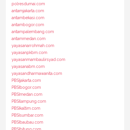
polresdumai.com
antamjakarta.com
antambekasi.com
antambogor.com
antampalembang.com
antammedan.com
yayasanarrohmah.com
yayasanpkbm.com
yayasanmambaulirsyad.com
yayasanabm.com
yayasandharmawanita.com
PBSIjakarta.com
PBSIbogor.com
PBSImedan.com
PBSIlampung.com
PBSIkaltim.com
PBSIsumbar.com
PBSIbaubau.com
PBSIbitung.com