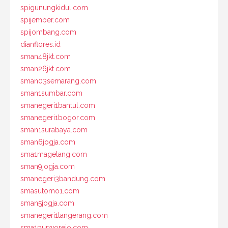
spigunungkidul.com
spijember.com
spijombang.com
dianflores.id
sman48jkt.com
sman26jkt.com
sman03semarang.com
sman1sumbar.com
smanegeri1bantul.com
smanegeri1bogor.com
sman1surabaya.com
sman6jogja.com
sma1magelang.com
sman9jogja.com
smanegeri3bandung.com
smasutomo1.com
sman5jogja.com
smanegeri1tangerang.com
sma1purworejo.com