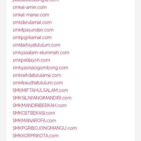
smkal-amin.com
smkal-manar.com
smkdarulamal.com
smkitpasundan.com
smkpgrikamal.com
smktarbiyatululum.com
smkyasalam-elummah.com
smkpelitaynh.com
smkyasinacigombong.com
smknahdatululama.com
smkitraudhatululum.com
SMKMIFTAHULSALAM.com
SMKSILIWANGIMANDIRI.com
SMKMANDIRIBERKAH.com
SMKCBTBEKASI.com
SMKMANAROFA.com
SMKPGRIBOJONGMANGU.com
SMKKORPRIKOTA.com