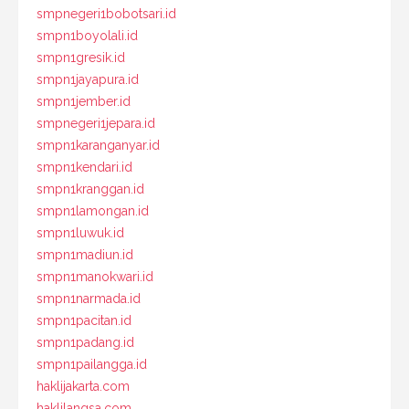
smpnegeri1bobotsari.id
smpn1boyolali.id
smpn1gresik.id
smpn1jayapura.id
smpn1jember.id
smpnegeri1jepara.id
smpn1karanganyar.id
smpn1kendari.id
smpn1kranggan.id
smpn1lamongan.id
smpn1luwuk.id
smpn1madiun.id
smpn1manokwari.id
smpn1narmada.id
smpn1pacitan.id
smpn1padang.id
smpn1pailangga.id
haklijakarta.com
haklilangsa.com