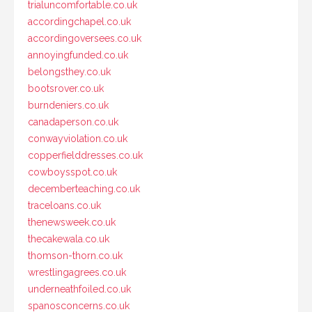
trialuncomfortable.co.uk
accordingchapel.co.uk
accordingoversees.co.uk
annoyingfunded.co.uk
belongsthey.co.uk
bootsrover.co.uk
burndeniers.co.uk
canadaperson.co.uk
conwayviolation.co.uk
copperfielddresses.co.uk
cowboysspot.co.uk
decemberteaching.co.uk
traceloans.co.uk
thenewsweek.co.uk
thecakewala.co.uk
thomson-thorn.co.uk
wrestlingagrees.co.uk
underneathfoiled.co.uk
spanosconcerns.co.uk