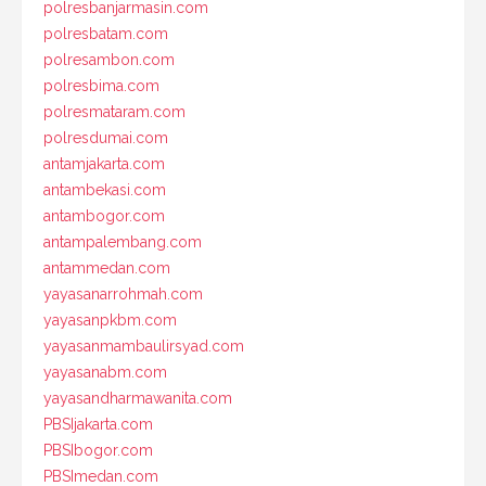
polresbanjarmasin.com
polresbatam.com
polresambon.com
polresbima.com
polresmataram.com
polresdumai.com
antamjakarta.com
antambekasi.com
antambogor.com
antampalembang.com
antammedan.com
yayasanarrohmah.com
yayasanpkbm.com
yayasanmambaulirsyad.com
yayasanabm.com
yayasandharmawanita.com
PBSIjakarta.com
PBSIbogor.com
PBSImedan.com