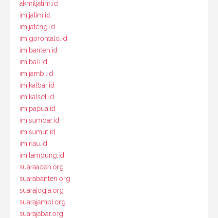
akmiljatim.id
imijatim.id
imijateng.id
imigorontalo.id
imibanten.id
imibali.id
imijambi.id
imikalbar.id
imikalsel.id
imipapua.id
imisumbar.id
imisumut.id
imiriau.id
imilampung.id
suaraaceh.org
suarabanten.org
suarajogja.org
suarajambi.org
suarajabar.org