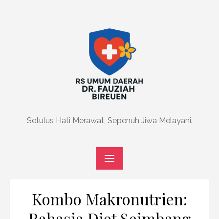
Skip
to
content
Setulus Hati Merawat, Sepenuh Jiwa Melayani.
Kombo Makronutrien:
Rahasia Diet Seimbang