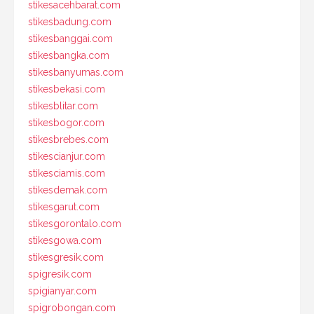
stikesacehbarat.com
stikesbadung.com
stikesbanggai.com
stikesbangka.com
stikesbanyumas.com
stikesbekasi.com
stikesblitar.com
stikesbogor.com
stikesbrebes.com
stikescianjur.com
stikesciamis.com
stikesdemak.com
stikesgarut.com
stikesgorontalo.com
stikesgowa.com
stikesgresik.com
spigresik.com
spigianyar.com
spigrobongan.com