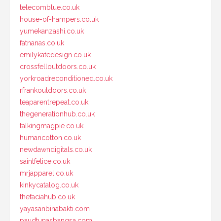
telecomblue.co.uk
house-of-hampers.co.uk
yumekanzashi.co.uk
fatnanas.co.uk
emilykatedesign.co.uk
crossfelloutdoors.co.uk
yorkroadreconditioned.co.uk
rfrankoutdoors.co.uk
teaparentrepeat.co.uk
thegenerationhub.co.uk
talkingmagpie.co.uk
humancotton.co.uk
newdawndigitals.co.uk
saintfelice.co.uk
mrjapparel.co.uk
kinkycatalog.co.uk
thefaciahub.co.uk
yayasanbinabakti.com
paudtunasbangsa.com