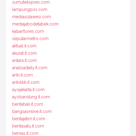
sumutekspres.com
lampungpos.com
mediasulawesi.com
mediajabodetabek.com
kabarflores.com
seputarmetro.com
aktual.it.com
akurat.it.com
antara.it.com
analisadaily.it.com
antv.it.com
antvklik.it.com
ayojakarta.it.com
ayobandung.it.com
beritabali.it.com
bangsaonline.it.com
beritajatim.it.com
beritasatu.it.com
bernas.it.com