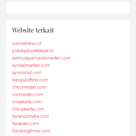
Website terkait
sumselnews.id
publikjabodetabek.id
pemudapancasilamedan.com
ayokalimantan.com
ayosumut.com
bangsaoffline.com
cnbcmedan.com
cnnmedan.com
cnnjakarta.com
cnbcjakarta.com
hariansumatra.com
harianikn.com
bandungtimes.com