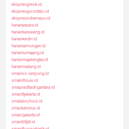
ekspresgresik.id
ekspresgorontalo.id
ekspresindramayu.id
harianjepara.id
hariankarawang.id
hariankediri.id
harianlamongan.id
harianlumajang.id
harianmajalengka.id
harianmalang.id
smanics-serpong.id
smakstlouis.id
smapraditadirgantara.id
sman8jakarta.id
smalabschool.id
smaskanisius.id
sman2jakarta.id
sman68jkt.id
sman8yogyakarta.id