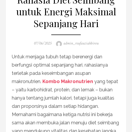
untuk Energi Maksimal
Sepanjang Hari
Posted
Author
07/06/2025
admin_rsufauziahbireu
on
Untuk menjaga tubuh tetap berenergi dan
berfungsi optimal sepanjang hari, rahasianya
terletak pada keseimbangan asupan
makronutrien.
Kombo Makronutrien
yang tepat
– yaitu karbohidrat, protein, dan lemak – bukan
hanya tentang jumlah kalori, tetapi juga kualitas
dan proporsinya dalam setiap hidangan.
Memahami bagaimana ketiga nutrisi ini bekerja
sama akan membuka jalan menuju diet seimbang
yang mendukung vitalitas dan kesehatan jangka