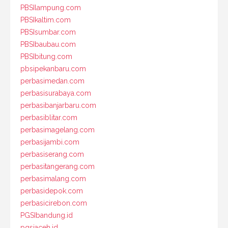
PBSIlampung.com
PBSIkaltim.com
PBSIsumbar.com
PBSIbaubau.com
PBSIbitung.com
pbsipekanbaru.com
perbasimedan.com
perbasisurabaya.com
perbasibanjarbaru.com
perbasiblitar.com
perbasimagelang.com
perbasijambi.com
perbasiserang.com
perbasitangerang.com
perbasimalang.com
perbasidepok.com
perbasicirebon.com
PGSIbandung.id
pgsiaceh.id