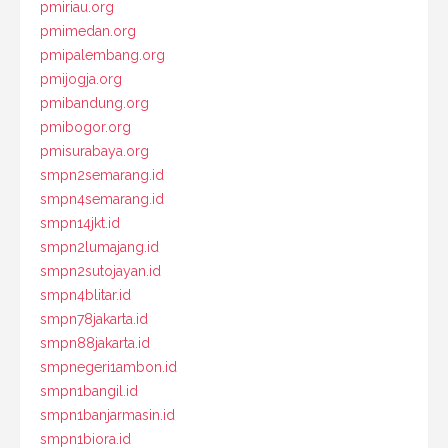
pmiriau.org
pmimedan.org
pmipalembang.org
pmijogja.org
pmibandung.org
pmibogor.org
pmisurabaya.org
smpn2semarang.id
smpn4semarang.id
smpn14jkt.id
smpn2lumajang.id
smpn2sutojayan.id
smpn4blitar.id
smpn78jakarta.id
smpn88jakarta.id
smpnegeri1ambon.id
smpn1bangil.id
smpn1banjarmasin.id
smpn1biora.id