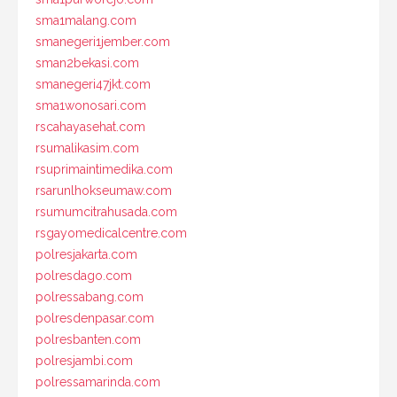
sma1malang.com
smanegeri1jember.com
sman2bekasi.com
smanegeri47jkt.com
sma1wonosari.com
rscahayasehat.com
rsumalikasim.com
rsuprimaintimedika.com
rsarunlhokseumaw.com
rsumumcitrahusada.com
rsgayomedicalcentre.com
polresjakarta.com
polresdago.com
polressabang.com
polresdenpasar.com
polresbanten.com
polresjambi.com
polressamarinda.com