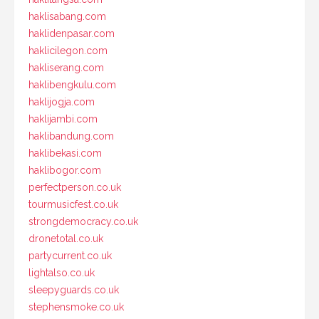
haklisabang.com
haklidenpasar.com
haklicilegon.com
hakliserang.com
haklibengkulu.com
haklijogja.com
haklijambi.com
haklibandung.com
haklibekasi.com
haklibogor.com
perfectperson.co.uk
tourmusicfest.co.uk
strongdemocracy.co.uk
dronetotal.co.uk
partycurrent.co.uk
lightalso.co.uk
sleepyguards.co.uk
stephensmoke.co.uk