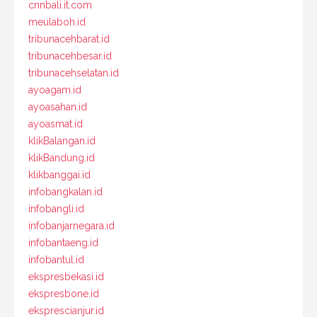
cnnbali.it.com
meulaboh.id
tribunacehbarat.id
tribunacehbesar.id
tribunacehselatan.id
ayoagam.id
ayoasahan.id
ayoasmat.id
klikBalangan.id
klikBandung.id
klikbanggai.id
infobangkalan.id
infobangli.id
infobanjarnegara.id
infobantaeng.id
infobantul.id
ekspresbekasi.id
ekspresbone.id
eksprescianjur.id