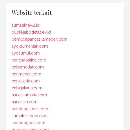
Website terkait
sumselnews.id
publikjabodetabek.id
pemudapancasilamedan.com
ayokalimantan.com
ayosumut.com
bangsaoffline.com
cnbcmedan.com
cnnmedan.com
cnnjakarta.com
cnbcjakarta.com
hariansumatra.com
harianikn.com
bandungtimes.com
sumutekspres.com
lampungpos.com
mediasulawesi.com