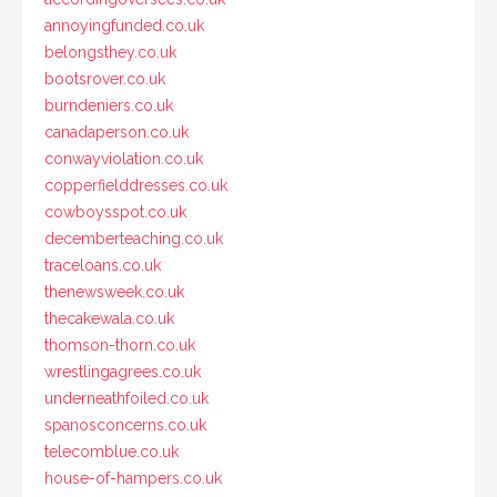
annoyingfunded.co.uk
belongsthey.co.uk
bootsrover.co.uk
burndeniers.co.uk
canadaperson.co.uk
conwayviolation.co.uk
copperfielddresses.co.uk
cowboysspot.co.uk
decemberteaching.co.uk
traceloans.co.uk
thenewsweek.co.uk
thecakewala.co.uk
thomson-thorn.co.uk
wrestlingagrees.co.uk
underneathfoiled.co.uk
spanosconcerns.co.uk
telecomblue.co.uk
house-of-hampers.co.uk