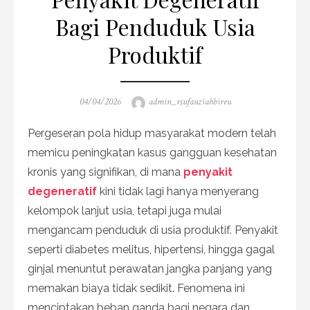
Bagi Penduduk Usia
Produktif
Posted
Author
04/04/2026
admin_rsufauziahbireu
on
Pergeseran pola hidup masyarakat modern telah
memicu peningkatan kasus gangguan kesehatan
kronis yang signifikan, di mana
penyakit
degeneratif
kini tidak lagi hanya menyerang
kelompok lanjut usia, tetapi juga mulai
mengancam penduduk di usia produktif. Penyakit
seperti diabetes melitus, hipertensi, hingga gagal
ginjal menuntut perawatan jangka panjang yang
memakan biaya tidak sedikit. Fenomena ini
menciptakan beban ganda bagi negara dan