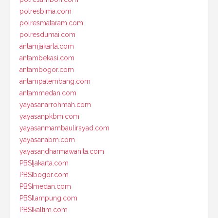
polresbima.com
polresmataram.com
polresdumai.com
antamjakarta.com
antambekasi.com
antambogor.com
antampalembang.com
antammedan.com
yayasanarrohmah.com
yayasanpkbm.com
yayasanmambaulirsyad.com
yayasanabm.com
yayasandharmawanita.com
PBSIjakarta.com
PBSIbogor.com
PBSImedan.com
PBSIlampung.com
PBSIkaltim.com