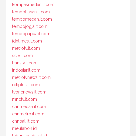
kompasmedan.it.com
tempoharian.it.com
tempomedan.it.com
tempojogja.it.com
tempopapua.it.com
idntimes.it.com
metrotv.it.com
sctv.it.com
transtv.it.com
indosiar.it.com
metrotvnews.it.com
rctiplus.it.com
tvonenews.it.com
mnctv.it.com
cnnmedan.it.com
cnnmetro.it.com
cnnbali.it.com
meulaboh.id
tribunacehbarat.id