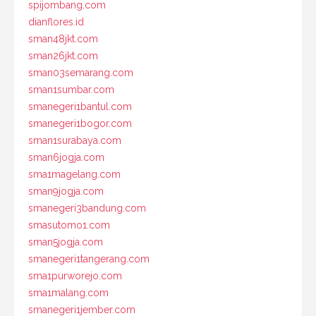
spijombang.com
dianflores.id
sman48jkt.com
sman26jkt.com
sman03semarang.com
sman1sumbar.com
smanegeri1bantul.com
smanegeri1bogor.com
sman1surabaya.com
sman6jogja.com
sma1magelang.com
sman9jogja.com
smanegeri3bandung.com
smasutomo1.com
sman5jogja.com
smanegeri1tangerang.com
sma1purworejo.com
sma1malang.com
smanegeri1jember.com