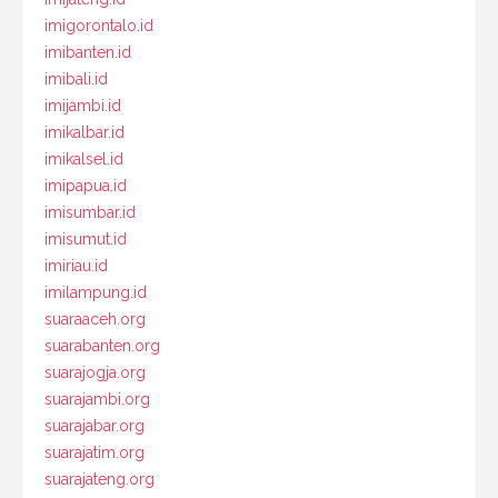
imigorontalo.id
imibanten.id
imibali.id
imijambi.id
imikalbar.id
imikalsel.id
imipapua.id
imisumbar.id
imisumut.id
imiriau.id
imilampung.id
suaraaceh.org
suarabanten.org
suarajogja.org
suarajambi.org
suarajabar.org
suarajatim.org
suarajateng.org