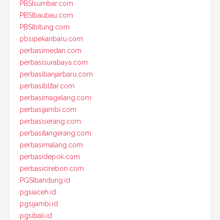
PBSIsumbar.com
PBSIbaubau.com
PBSIbitung.com
pbsipekanbaru.com
perbasimedan.com
perbasisurabaya.com
perbasibanjarbaru.com
perbasiblitar.com
perbasimagelang.com
perbasijambi.com
perbasiserang.com
perbasitangerang.com
perbasimalang.com
perbasidepok.com
perbasicirebon.com
PGSIbandung.id
pgsiaceh.id
pgsijambi.id
pgsibali.id