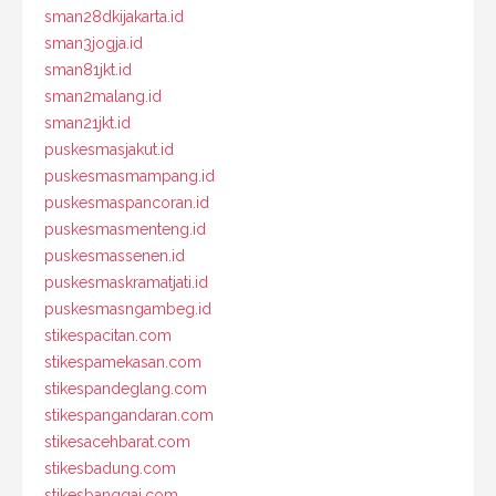
sman28dkijakarta.id
sman3jogja.id
sman81jkt.id
sman2malang.id
sman21jkt.id
puskesmasjakut.id
puskesmasmampang.id
puskesmaspancoran.id
puskesmasmenteng.id
puskesmassenen.id
puskesmaskramatjati.id
puskesmasngambeg.id
stikespacitan.com
stikespamekasan.com
stikespandeglang.com
stikespangandaran.com
stikesacehbarat.com
stikesbadung.com
stikesbanggai.com