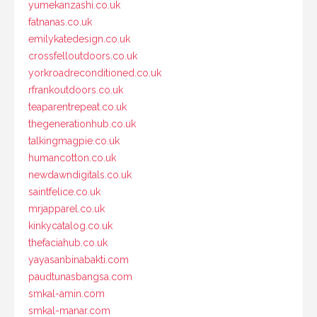
yumekanzashi.co.uk
fatnanas.co.uk
emilykatedesign.co.uk
crossfelloutdoors.co.uk
yorkroadreconditioned.co.uk
rfrankoutdoors.co.uk
teaparentrepeat.co.uk
thegenerationhub.co.uk
talkingmagpie.co.uk
humancotton.co.uk
newdawndigitals.co.uk
saintfelice.co.uk
mrjapparel.co.uk
kinkycatalog.co.uk
thefaciahub.co.uk
yayasanbinabakti.com
paudtunasbangsa.com
smkal-amin.com
smkal-manar.com