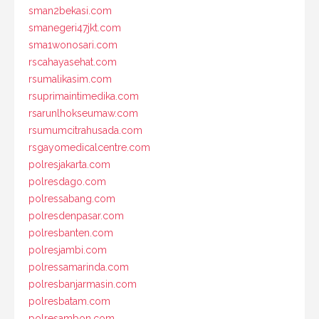
sman2bekasi.com
smanegeri47jkt.com
sma1wonosari.com
rscahayasehat.com
rsumalikasim.com
rsuprimaintimedika.com
rsarunlhokseumaw.com
rsumumcitrahusada.com
rsgayomedicalcentre.com
polresjakarta.com
polresdago.com
polressabang.com
polresdenpasar.com
polresbanten.com
polresjambi.com
polressamarinda.com
polresbanjarmasin.com
polresbatam.com
polresambon.com