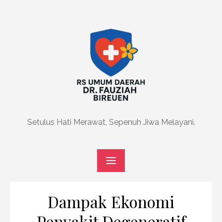
Skip
to
content
Setulus Hati Merawat, Sepenuh Jiwa Melayani.
Dampak Ekonomi
Penyakit Degeneratif