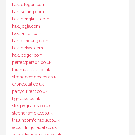
haklicilegon.com
hakliserang.com
haklibengkulu.com
haklijogja.com
haklijambi.com
haklibandung.com
haklibekasi.com
haklibogor.com
perfectperson.co.uk
tourmusicfest.co.uk
strongdemocracy.co.uk
dronetotal.co.uk
partycurrent.co.uk
lightalso.co.uk
sleepyguards.co.uk
stephensmoke.co.uk
trialuncomfortable.co.uk
accordingchapel.co.uk
accordingoversees.co.uk