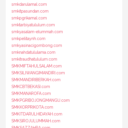
smkdarulamal.com
smkitpasundan.com
smkpgrikamal.com
smktarbiyatululum.com
smkyasalam-elummah.com
smkpelitaynh.com
smkyasinacigombong.com
smknahdatululama.com
smkitraudhatululum.com
SMKMIFTAHULSALAM.com
SMKSILIWANGIMANDIRI.com
SMKMANDIRIBERKAH.com
SMKCBTBEKASI.com
SMKMANAROFA.com
SMKPGRIBOJONGMANGU.com
SMKKORPRIKOTA.com
SMKITDARULHIDAYAH.com
SMKSIROJULUMMAH.com
SMKSAZZAHRA.com