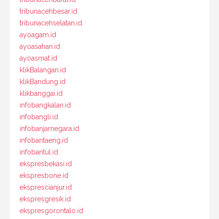
tribunacehbesar.id
tribunacehselatan.id
ayoagam.id
ayoasahan.id
ayoasmat.id
klikBalangan.id
klikBandung.id
klikbanggai.id
infobangkalan.id
infobangli.id
infobanjarnegara.id
infobantaeng.id
infobantul.id
ekspresbekasi.id
ekspresbone.id
eksprescianjur.id
ekspresgresik.id
ekspresgorontalo.id