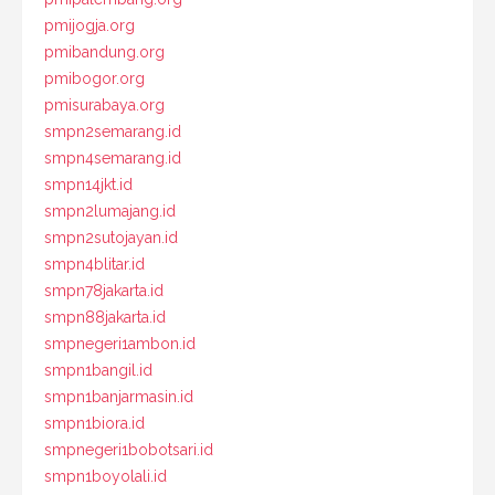
pmijogja.org
pmibandung.org
pmibogor.org
pmisurabaya.org
smpn2semarang.id
smpn4semarang.id
smpn14jkt.id
smpn2lumajang.id
smpn2sutojayan.id
smpn4blitar.id
smpn78jakarta.id
smpn88jakarta.id
smpnegeri1ambon.id
smpn1bangil.id
smpn1banjarmasin.id
smpn1biora.id
smpnegeri1bobotsari.id
smpn1boyolali.id