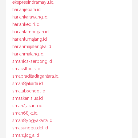
ekspresindramayu.id
harianjepara.id
hariankarawang.id
hariankediri.id
harianlamongan.id
harianlumajang.id
harianmajalengka.id
harianmalang.id
smanics-serpong.id
smakstlouis.id
smapraditadirgantara.id
sman8jakarta.id
smalabschool.id
smaskanisius.id
sman2jakarta.id
sman68jkt.id
sman8yogyakarta.id
smasungguldel.id
sman1jogja.id