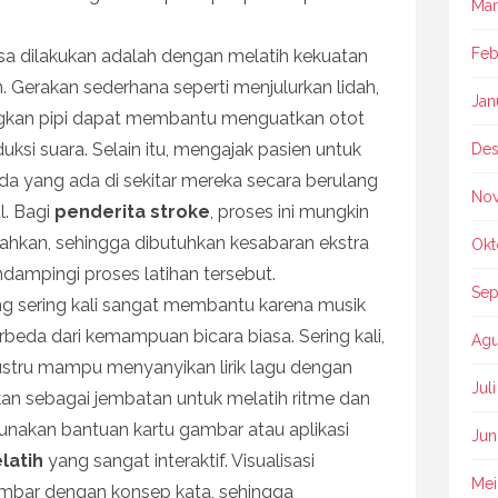
Mar
Feb
isa dilakukan adalah dengan melatih kekuatan
n. Gerakan sederhana seperti menjulurkan lidah,
Jan
ngkan pipi dapat membantu menguatkan otot
si suara. Selain itu, mengajak pasien untuk
Des
yang ada di sekitar mereka secara berulang
No
l. Bagi
penderita stroke
, proses ini mungkin
ahkan, sehingga dibutuhkan kesabaran ekstra
Okt
dampingi proses latihan tersebut.
Sep
ang sering kali sangat membantu karena musik
rbeda dari kemampuan bicara biasa. Sering kali,
Agu
justru mampu menyanyikan lirik lagu dengan
Jul
kan sebagai jembatan untuk melatih ritme dan
ggunakan bantuan kartu gambar atau aplikasi
Jun
latih
yang sangat interaktif. Visualisasi
Mei
bar dengan konsep kata, sehingga