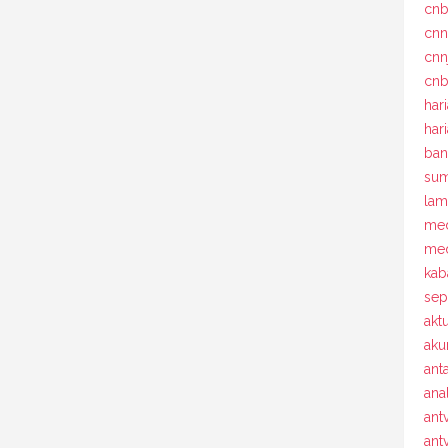
cn
cn
cnn
cnb
har
har
ban
sum
la
med
med
kab
sep
akt
aku
ant
ana
ant
antv