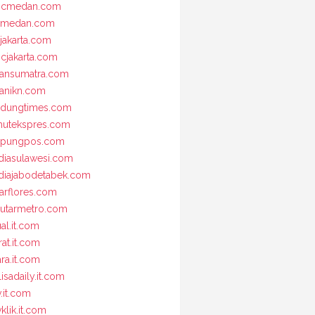
bcmedan.com
nmedan.com
jakarta.com
cjakarta.com
iansumatra.com
ianikn.com
dungtimes.com
utekspres.com
mpungpos.com
iasulawesi.com
iajabodetabek.com
arflores.com
utarmetro.com
ual.it.com
rat.it.com
ara.it.com
lisadaily.it.com
v.it.com
klik.it.com