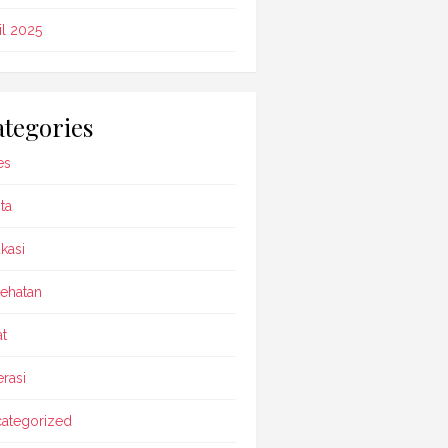
il 2025
tegories
es
ta
kasi
ehatan
t
rasi
ategorized