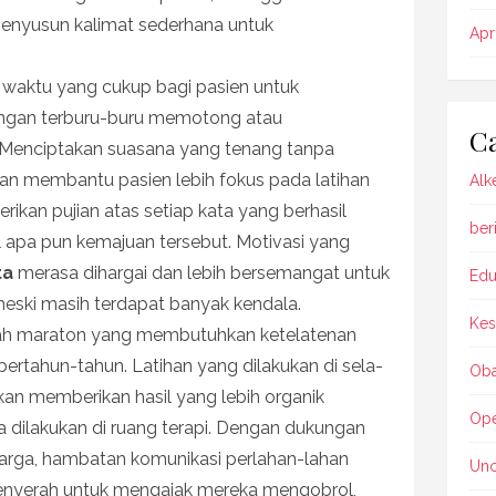
nyusun kalimat sederhana untuk
Apr
waktu yang cukup bagi pasien untuk
ngan terburu-buru memotong atau
Ca
 Menciptakan suasana yang tenang tanpa
an membantu pasien lebih fokus pada latihan
Alk
rikan pujian atas setiap kata yang berhasil
beri
l apa pun kemajuan tersebut. Motivasi yang
ta
merasa dihargai dan lebih bersemangat untuk
Edu
eski masih terdapat banyak kendala.
Kes
ah maraton yang membutuhkan ketelatenan
ertahun-tahun. Latihan yang dilakukan di sela-
Oba
an memberikan hasil yang lebih organik
Ope
a dilakukan di ruang terapi. Dengan dukungan
uarga, hambatan komunikasi perlahan-lahan
Unc
menyerah untuk mengajak mereka mengobrol,