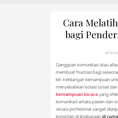
Cara Melati
bagi Pender
Posted
18/02/20
on
Gangguan komunikasi atau afas
membuat frustrasi bagi seseora
kiri. Kehilangan kemampuan unt
menyebabkan isolasi sosial da
kemampuan bicara
yang efekt
komunikasi antara pasien dan ora
wicara profesional sangat dianju
konsisten di lingkungan
di rum