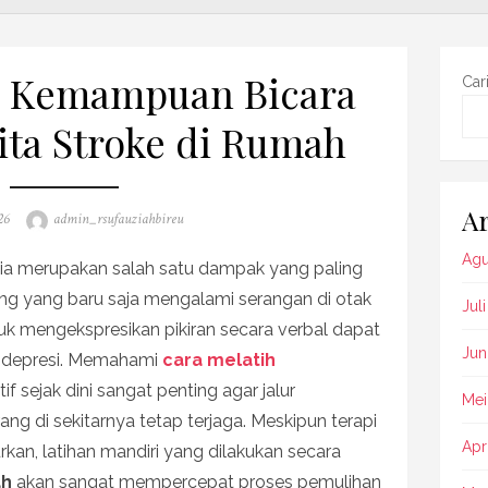
h Kemampuan Bicara
Car
ita Stroke di Rumah
Ar
Author
26
admin_rsufauziahbireu
Agu
ia merupakan salah satu dampak yang paling
ng yang baru saja mengalami serangan di otak
Jul
uk mengekspresikan pikiran secara verbal dapat
Jun
n depresi. Memahami
cara melatih
if sejak dini sangat penting agar jalur
Mei
ng di sekitarnya tetap terjaga. Meskipun terapi
Apr
rkan, latihan mandiri yang dilakukan secara
ah
akan sangat mempercepat proses pemulihan