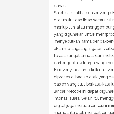
bahasa.
Salah satu latihan dasar yang b
otot mulut dan lidah secara ruti
meniup lilin, atau menggembu
yang digunakan untuk memproduk
menyebutkan nama benda-benda 
akan merangsang ingatan verba
terasa sangat lambat dan melel
dari anggota keluarga yang men
Bernyanyi adalah teknik unik y
diproses di bagian otak yang be
pasien yang sulit berkata-kata 
lancar. Metode ini dapat diguna
intonasi suara. Selain itu, men
digital juga merupakan
cara me
membantu otak mengaitkan gam