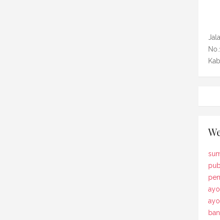
Jal
No.
Kab
We
sum
pub
pem
ayo
ay
ban