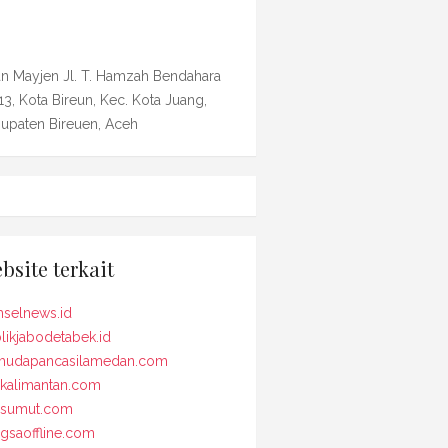
an Mayjen Jl. T. Hamzah Bendahara
13, Kota Bireun, Kec. Kota Juang,
upaten Bireuen, Aceh
bsite terkait
selnews.id
likjabodetabek.id
udapancasilamedan.com
kalimantan.com
osumut.com
gsaoffline.com