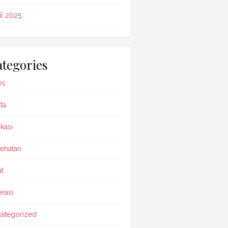
il 2025
tegories
es
ta
kasi
ehatan
t
rasi
ategorized