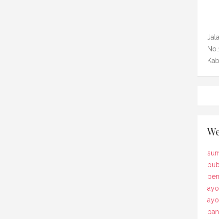
Jal
No.
Kab
We
sum
pub
pem
ayo
ay
ban