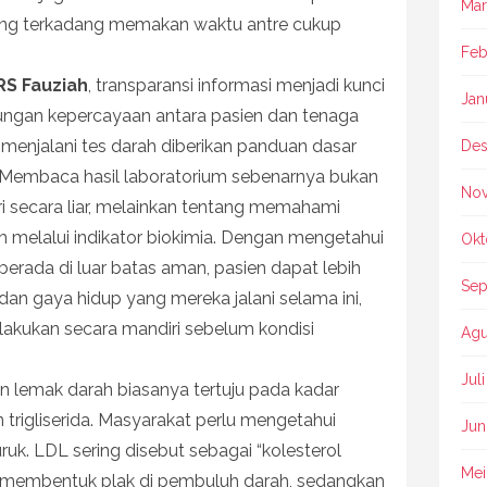
Mar
ng terkadang memakan waktu antre cukup
Feb
RS Fauziah
, transparansi informasi menjadi kunci
Jan
gan kepercayaan antara pasien dan tenaga
 menjalani tes darah diberikan panduan dasar
Des
. Membaca hasil laboratorium sebenarnya bukan
No
ri secara liar, melainkan tentang memahami
uh melalui indikator biokimia. Dengan mengetahui
Okt
erada di luar batas aman, pasien dapat lebih
Sep
n gaya hidup yang mereka jalani selama ini,
dilakukan secara mandiri sebelum kondisi
Agu
Jul
 lemak darah biasanya tertuju pada kadar
 trigliserida. Masyarakat perlu mengetahui
Jun
uk. LDL sering disebut sebagai “kolesterol
Mei
m membentuk plak di pembuluh darah, sedangkan