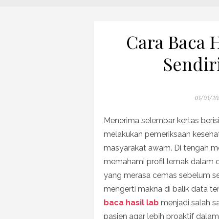
Cara Baca H
Sendir
Posted
03/03/20
on
Menerima selembar kertas berisi
melakukan pemeriksaan kesehat
masyarakat awam. Di tengah me
memahami profil lemak dalam da
yang merasa cemas sebelum sem
mengerti makna di balik data te
baca hasil lab
menjadi salah s
pasien agar lebih proaktif dala