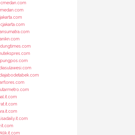
bcmedan.com
nmedan.com
jakarta.com
cjakarta.com
iansumatra.com
ianikn.com
dungtimes.com
utekspres.com
mpungpos.com
iasulawesi.com
iajabodetabek.com
arflores.com
utarmetro.com
ual.it.com
rat.it.com
ara.it.com
lisadaily.it.com
v.it.com
klik.it.com