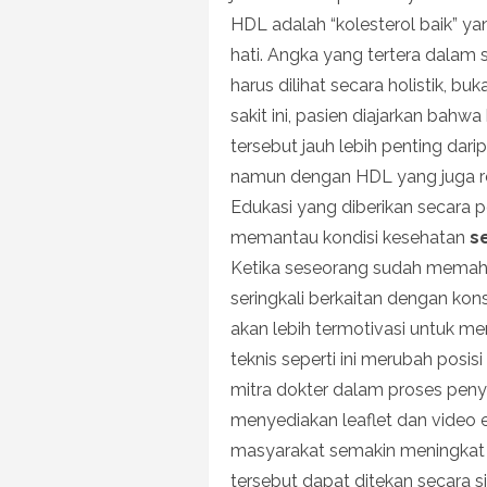
HDL adalah “kolesterol baik” y
hati. Angka yang tertera dalam
harus dilihat secara holistik, b
sakit ini, pasien diajarkan bah
tersebut jauh lebih penting dar
namun dengan HDL yang juga r
Edukasi yang diberikan secara p
memantau kondisi kesehatan
se
Ketika seseorang sudah memaham
seringkali berkaitan dengan kon
akan lebih termotivasi untuk m
teknis seperti ini merubah posis
mitra dokter dalam proses pen
menyediakan leaflet dan video e
masyarakat semakin meningkat d
tersebut dapat ditekan secara si