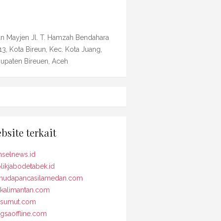
an Mayjen Jl. T. Hamzah Bendahara
13, Kota Bireun, Kec. Kota Juang,
upaten Bireuen, Aceh
bsite terkait
selnews.id
likjabodetabek.id
udapancasilamedan.com
kalimantan.com
osumut.com
gsaoffline.com