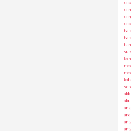
cn
cn
cnn
cnb
har
har
ban
sum
la
med
med
kab
sep
akt
aku
ant
ana
ant
antv