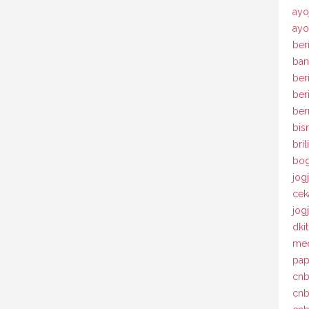
ayo
ayo
beri
ban
ber
ber
ber
bis
bril
bog
jog
cek
jog
dki
med
pap
cnb
cnb