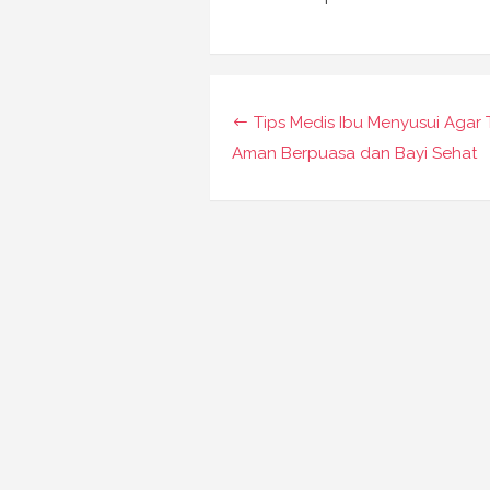
Navigasi
Tips Medis Ibu Menyusui Agar 
pos
Aman Berpuasa dan Bayi Sehat