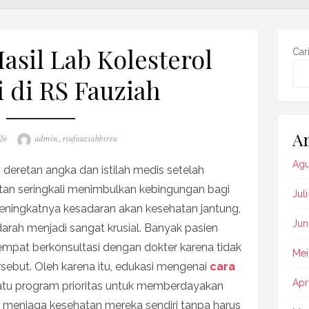
asil Lab Kolesterol
Car
i di RS Fauziah
Ar
Author
26
admin_rsufauziahbireu
Agu
 deretan angka dan istilah medis setelah
an seringkali menimbulkan kebingungan bagi
Jul
ningkatnya kesadaran akan kesehatan jantung,
Jun
rah menjadi sangat krusial. Banyak pasien
pat berkonsultasi dengan dokter karena tidak
Mei
rsebut. Oleh karena itu, edukasi mengenai
cara
Apr
atu program prioritas untuk memberdayakan
m menjaga kesehatan mereka sendiri tanpa harus