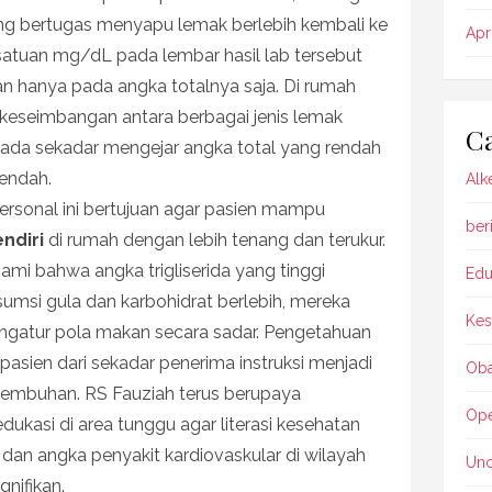
ang bertugas menyapu lemak berlebih kembali ke
Apr
 satuan mg/dL pada lembar hasil lab tersebut
ukan hanya pada angka totalnya saja. Di rumah
wa keseimbangan antara berbagai jenis lemak
Ca
ipada sekadar mengejar angka total yang rendah
endah.
Alk
ersonal ini bertujuan agar pasien mampu
beri
ndiri
di rumah dengan lebih tenang dan terukur.
i bahwa angka trigliserida yang tinggi
Edu
sumsi gula dan karbohidrat berlebih, mereka
Kes
engatur pola makan secara sadar. Pengetahuan
i pasien dari sekadar penerima instruksi menjadi
Oba
yembuhan. RS Fauziah terus berupaya
Ope
dukasi di area tunggu agar literasi kesehatan
an angka penyakit kardiovaskular di wilayah
Unc
gnifikan.