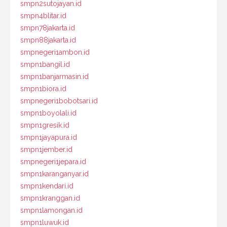
smpn2sutojayan.id
smpn4blitar.id
smpn78jakarta.id
smpn88jakarta.id
smpnegeri1ambon.id
smpn1bangil.id
smpn1banjarmasin.id
smpn1biora.id
smpnegeri1bobotsari.id
smpn1boyolali.id
smpn1gresik.id
smpn1jayapura.id
smpn1jember.id
smpnegeri1jepara.id
smpn1karanganyar.id
smpn1kendari.id
smpn1kranggan.id
smpn1lamongan.id
smpn1luwuk.id