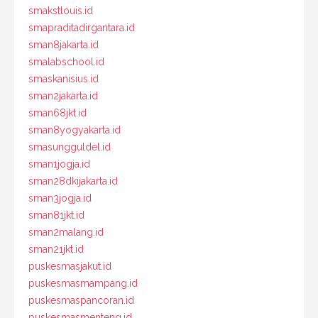
smakstlouis.id
smapraditadirgantara.id
sman8jakarta.id
smalabschool.id
smaskanisius.id
sman2jakarta.id
sman68jkt.id
sman8yogyakarta.id
smasungguldel.id
sman1jogja.id
sman28dkijakarta.id
sman3jogja.id
sman81jkt.id
sman2malang.id
sman21jkt.id
puskesmasjakut.id
puskesmasmampang.id
puskesmaspancoran.id
puskesmasmenteng.id