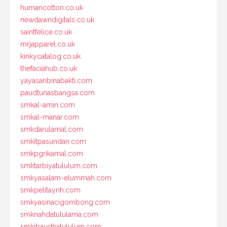
humancotton.co.uk
newdawndigitals.co.uk
saintfelice.co.uk
mrjapparel.co.uk
kinkycatalog.co.uk
thefaciahub.co.uk
yayasanbinabakti.com
paudtunasbangsa.com
smkal-amin.com
smkal-manar.com
smkdarulamal.com
smkitpasundan.com
smkpgrikamal.com
smktarbiyatululum.com
smkyasalam-elummah.com
smkpelitaynh.com
smkyasinacigombong.com
smknahdatululama.com
smkitraudhatululum.com