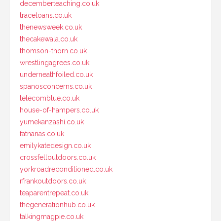
decemberteaching.co.uk
traceloans.co.uk
thenewsweek.co.uk
thecakewala.co.uk
thomson-thorn.co.uk
wrestlingagrees.co.uk
underneathfoiled.co.uk
spanosconcerns.co.uk
telecomblue.co.uk
house-of-hampers.co.uk
yumekanzashi.co.uk
fatnanas.co.uk
emilykatedesign.co.uk
crossfelloutdoors.co.uk
yorkroadreconditioned.co.uk
rfrankoutdoors.co.uk
teaparentrepeat.co.uk
thegenerationhub.co.uk
talkingmagpie.co.uk