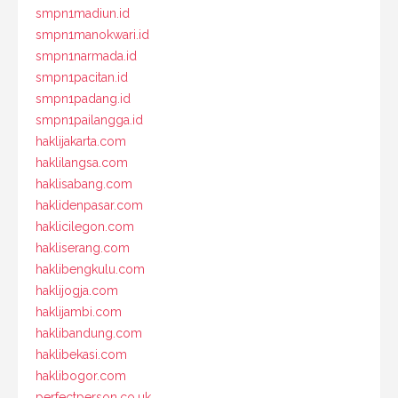
smpn1madiun.id
smpn1manokwari.id
smpn1narmada.id
smpn1pacitan.id
smpn1padang.id
smpn1pailangga.id
haklijakarta.com
haklilangsa.com
haklisabang.com
haklidenpasar.com
haklicilegon.com
hakliserang.com
haklibengkulu.com
haklijogja.com
haklijambi.com
haklibandung.com
haklibekasi.com
haklibogor.com
perfectperson.co.uk