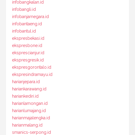
infobangkalan.id
infobangli.id
infobanjarnegara.id
infobantaeng.id
infobantul.id
ekspresbekasi.id
ekspresbone.id
eksprescianjur.id
ekspresgresik.id
ekspresgorontalo.id
ekspresindramayu.id
harianjepara.id
hariankarawang.id
hariankediri.id
harianlamongan.id
harianlumajang.id
harianmajalengka.id
harianmalang.id
smanics-serpong.id