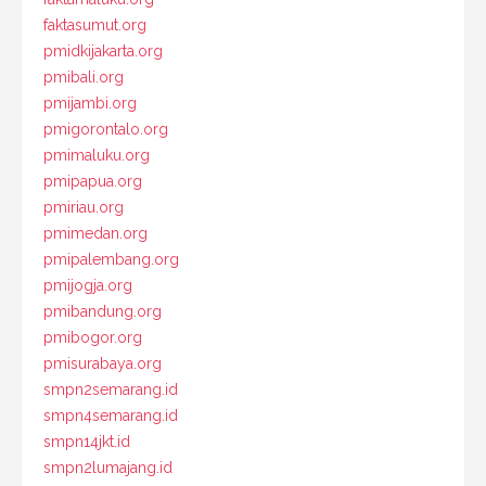
faktasumut.org
pmidkijakarta.org
pmibali.org
pmijambi.org
pmigorontalo.org
pmimaluku.org
pmipapua.org
pmiriau.org
pmimedan.org
pmipalembang.org
pmijogja.org
pmibandung.org
pmibogor.org
pmisurabaya.org
smpn2semarang.id
smpn4semarang.id
smpn14jkt.id
smpn2lumajang.id