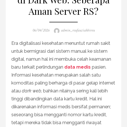
Aman Server RS?
Posted
Author
06/04/2026
admin_rsufauziahbireu
on
Era digitalisasi kesehatan menuntut rumah sakit
untuk bermigrasi dari sistem manual ke sistem
digital, namun hal ini membuka celah keamanan
baru terkait perlindungan
data medis
pasien.
Informasi kesehatan merupakan salah satu
komoditas paling berharga di pasar gelap internet
atau
dark web
, bahkan nilainya sering kali lebih
tinggi dibandingkan data kartu kredit. Hal ini
dikarenakan informasi medis bersifat permanen;
seseorang bisa mengganti nomor kartu kredit,
tetapi mereka tidak bisa mengganti riwayat