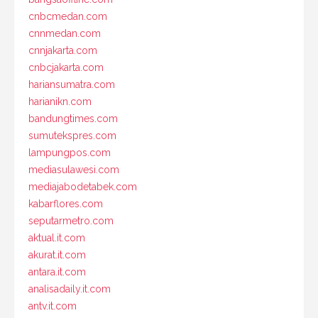
cnbcmedan.com
cnnmedan.com
cnnjakarta.com
cnbcjakarta.com
hariansumatra.com
harianikn.com
bandungtimes.com
sumutekspres.com
lampungpos.com
mediasulawesi.com
mediajabodetabek.com
kabarflores.com
seputarmetro.com
aktual.it.com
akurat.it.com
antara.it.com
analisadaily.it.com
antv.it.com