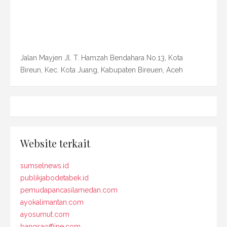
Jalan Mayjen Jl. T. Hamzah Bendahara No.13, Kota
Bireun, Kec. Kota Juang, Kabupaten Bireuen, Aceh
Website terkait
sumselnews.id
publikjabodetabek.id
pemudapancasilamedan.com
ayokalimantan.com
ayosumut.com
bangsaoffline.com