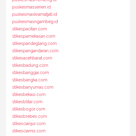
puskesmassenen.id
puskesmaskramatjati.id
puskesmasngambeg.id
stikespacitan.com
stikespamekasan.com
stikespandeglang.com
stikespangandaran.com
stikesacehbarat.com
stikesbadung.com
stikesbanggai.com
stikesbangka.com
stikesbanyumas.com
stikesbekasi.com
stikesblitar.com
stikesbogor.com
stikesbrebes.com
stikescianjur.com
stikesciamis.com