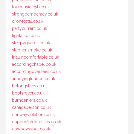
tourmusicfest.co.uk
strongdemocracy.co.uk
dronetotal.co.uk
partycurrent.co.uk
lightalso.co.uk
sleepyguards.co.uk
stephensmoke.co.uk
trialuncomfortable.co.uk
accordingchapel.co.uk
accordingoversees.co.uk
annoyingfunded.co.uk
belongsthey.co.uk
bootsrover.co.uk
burndeniers.co.uk
canadaperson.co.uk
conwayviolation.co.uk
copperfielddresses.co.uk
cowboysspot.co.uk