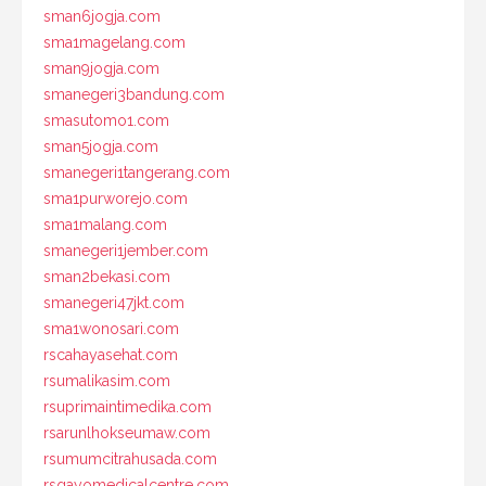
sman6jogja.com
sma1magelang.com
sman9jogja.com
smanegeri3bandung.com
smasutomo1.com
sman5jogja.com
smanegeri1tangerang.com
sma1purworejo.com
sma1malang.com
smanegeri1jember.com
sman2bekasi.com
smanegeri47jkt.com
sma1wonosari.com
rscahayasehat.com
rsumalikasim.com
rsuprimaintimedika.com
rsarunlhokseumaw.com
rsumumcitrahusada.com
rsgayomedicalcentre.com