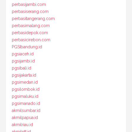
perbasijambi.com
perbasiserang.com
perbasitangerang.com
perbasimalang.com
perbasidepok.com
perbasicirebon.com
PGSIbandung.id
pgsiaceh.id
pgsijambi.id
pgsibali.id
pgsijakarta.id
pgsimedan.id
pgsilombok.id
pgsimaluku.id
pgsimanado.id
akmilsumbar.id
akmilpapua.id
akmilriau.id
akmilntt.id