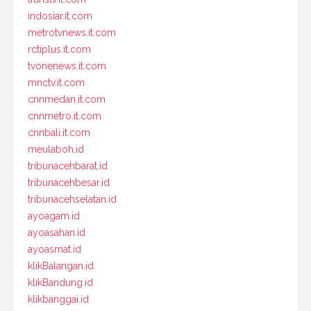
indosiar.it.com
metrotvnews.it.com
rctiplus.it.com
tvonenews.it.com
mnctv.it.com
cnnmedan.it.com
cnnmetro.it.com
cnnbali.it.com
meulaboh.id
tribunacehbarat.id
tribunacehbesar.id
tribunacehselatan.id
ayoagam.id
ayoasahan.id
ayoasmat.id
klikBalangan.id
klikBandung.id
klikbanggai.id