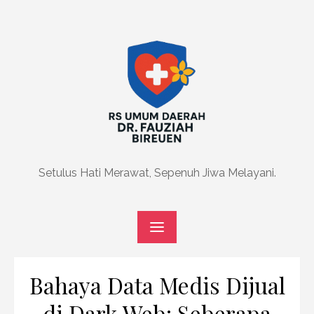
Skip
to
content
Setulus Hati Merawat, Sepenuh Jiwa Melayani.
Bahaya Data Medis Dijual
di Dark Web: Seberapa