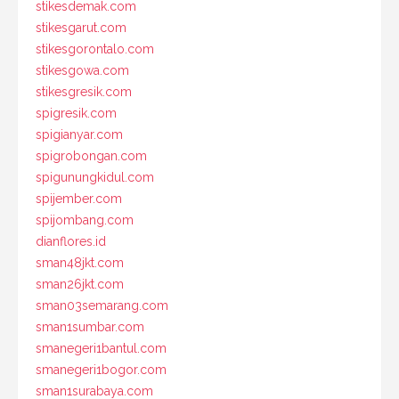
stikesdemak.com
stikesgarut.com
stikesgorontalo.com
stikesgowa.com
stikesgresik.com
spigresik.com
spigianyar.com
spigrobongan.com
spigunungkidul.com
spijember.com
spijombang.com
dianflores.id
sman48jkt.com
sman26jkt.com
sman03semarang.com
sman1sumbar.com
smanegeri1bantul.com
smanegeri1bogor.com
sman1surabaya.com