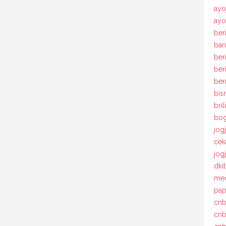
ayo
ayo
beri
ban
ber
ber
ber
bis
bril
bog
jog
cek
jog
dki
med
pap
cnb
cnb