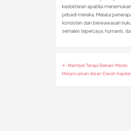
kedokteran apabila menemukan a
pribadi mereka. Melalui penera
konsisten dan berwawasan hukum
semakin tepercaya, humanis, da
Navigasi
Manfaat Terapi Bekam Medis:
pos
Melancarkan Aliran Darah Kapile