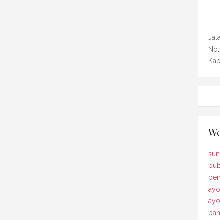
Jal
No.
Kab
We
sum
pub
pem
ayo
ay
ban