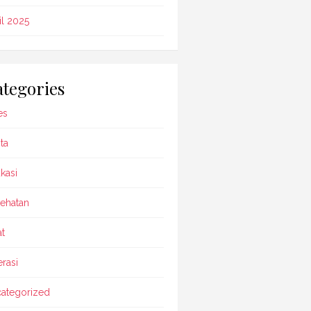
il 2025
tegories
es
ta
kasi
ehatan
t
rasi
ategorized