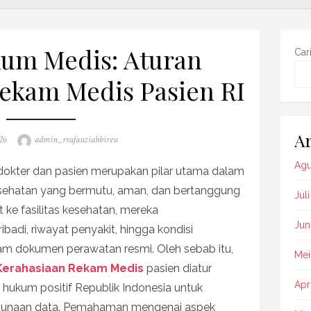
um Medis: Aturan
Car
ekam Medis Pasien RI
Ar
Author
26
admin_rsufauziahbireu
Agu
okter dan pasien merupakan pilar utama dalam
sehatan yang bermutu, aman, dan bertanggung
Jul
 ke fasilitas kesehatan, mereka
Jun
adi, riwayat penyakit, hingga kondisi
lam dokumen perawatan resmi. Oleh sebab itu,
Mei
Kerahasiaan Rekam Medis
pasien diatur
Apr
 hukum positif Republik Indonesia untuk
gunaan data. Pemahaman mengenai aspek