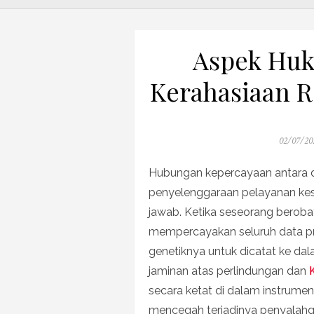
Aspek Huk
Kerahasiaan R
Posted
02/07/20
on
Hubungan kepercayaan antara d
penyelenggaraan pelayanan ke
jawab. Ketika seseorang berobat
mempercayakan seluruh data prib
genetiknya untuk dicatat ke da
jaminan atas perlindungan dan
secara ketat di dalam instrumen
mencegah terjadinya penyalah