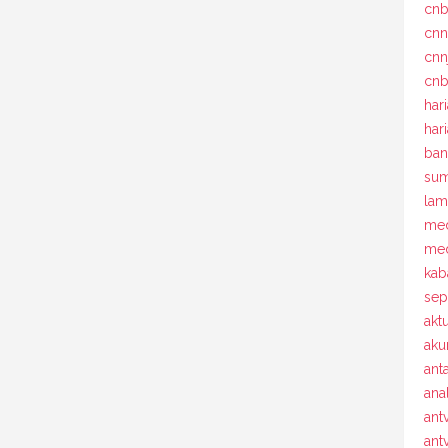
cn
cn
cnn
cnb
har
har
ban
sum
la
med
med
kab
sep
akt
aku
ant
ana
ant
antv