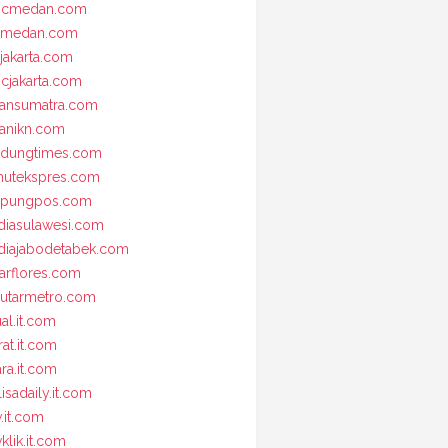
bcmedan.com
nmedan.com
jakarta.com
cjakarta.com
iansumatra.com
ianikn.com
dungtimes.com
utekspres.com
mpungpos.com
iasulawesi.com
iajabodetabek.com
arflores.com
utarmetro.com
ual.it.com
rat.it.com
ara.it.com
lisadaily.it.com
v.it.com
klik.it.com