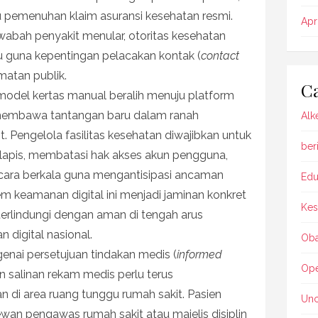
 pemenuhan klaim asuransi kesehatan resmi.
Apr
t wabah penyakit menular, otoritas kesehatan
 guna kepentingan pelacakan kontak (
contact
matan publik.
Ca
 model kertas manual beralih menuju platform
 membawa tantangan baru dalam ranah
Alk
. Pengelola fasilitas kesehatan diwajibkan untuk
beri
lapis, membatasi hak akses akun pengguna,
secara berkala guna mengantisipasi ancaman
Edu
m keamanan digital ini menjadi jaminan konkret
Kes
terlindungi dengan aman di tengah arus
 digital nasional.
Oba
nai persetujuan tindakan medis (
informed
Ope
n salinan rekam medis perlu terus
an di area ruang tunggu rumah sakit. Pasien
Unc
wan pengawas rumah sakit atau majelis disiplin