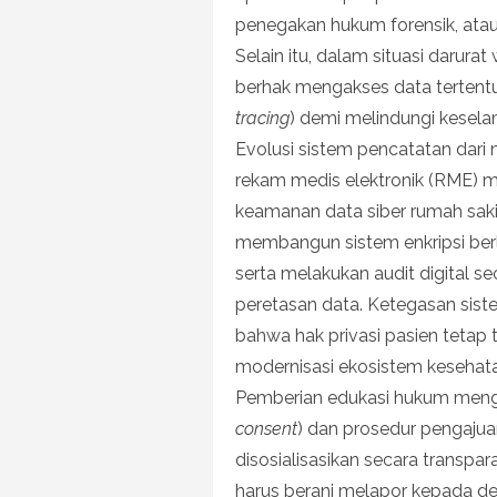
penegakan hukum forensik, atau
Selain itu, dalam situasi darura
berhak mengakses data tertentu
tracing
) demi melindungi kesela
Evolusi sistem pencatatan dari
rekam medis elektronik (RME)
keamanan data siber rumah sakit
membangun sistem enkripsi ber
serta melakukan audit digital 
peretasan data. Ketegasan siste
bahwa hak privasi pasien tetap 
modernisasi ekosistem kesehatan
Pemberian edukasi hukum menge
consent
) dan prosedur pengajua
disosialisasikan secara transpar
harus berani melapor kepada de