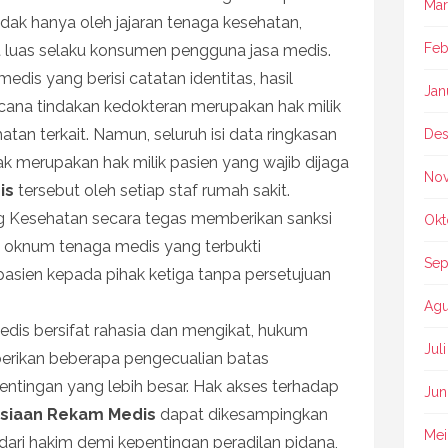
Mar
idak hanya oleh jajaran tenaga kesehatan,
Feb
t luas selaku konsumen pengguna jasa medis.
dis yang berisi catatan identitas, hasil
Jan
ncana tindakan kedokteran merupakan hak milik
hatan terkait. Namun, seluruh isi data ringkasan
Des
k merupakan hak milik pasien yang wajib dijaga
No
is
tersebut oleh setiap staf rumah sakit.
 Kesehatan secara tegas memberikan sanksi
Okt
gi oknum tenaga medis yang terbukti
Sep
sien kepada pihak ketiga tanpa persetujuan
Agu
edis bersifat rahasia dan mengikat, hukum
Jul
erikan beberapa pengecualian batas
entingan yang lebih besar. Hak akses terhadap
Jun
siaan Rekam Medis
dapat dikesampingkan
Mei
 dari hakim demi kepentingan peradilan pidana,