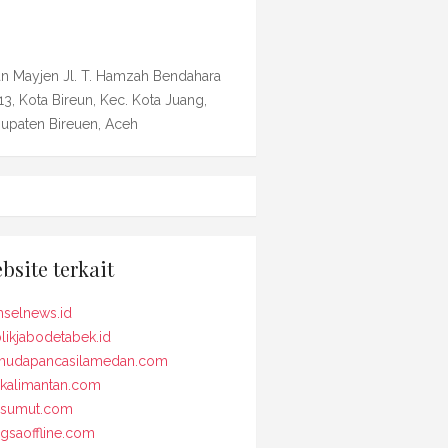
an Mayjen Jl. T. Hamzah Bendahara
13, Kota Bireun, Kec. Kota Juang,
upaten Bireuen, Aceh
bsite terkait
selnews.id
likjabodetabek.id
udapancasilamedan.com
kalimantan.com
osumut.com
gsaoffline.com